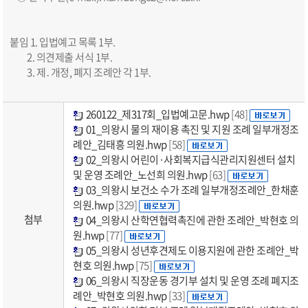
붙임 1. 입법예고 목록 1부.
2. 의견제출 서식 1부.
3. 제․개정, 폐지 조례안 각 1부.
260122_제317회_입법예고문.hwp
[48]
01_의왕시 물의 재이용 촉진 및 지원 조례 일부개정조
례안_김태흥 의원.hwp
[58]
02_의왕시 어린이·사회복지급식관리지원센터 설치
및 운영 조례안_노선희 의원.hwp
[63]
03_의왕시 보건소 수가 조례 일부개정조례안_한채훈
의원.hwp
[329]
첨부
04_의왕시 산학연협력촉진에 관한 조례안_박현호 의
원.hwp
[77]
05_의왕시 성년후견제도 이용지원에 관한 조례안_박
현호 의원.hwp
[75]
06_의왕시 직장운동 경기부 설치 및 운영 조례 폐지조
례안_박현호 의원.hwp
[33]