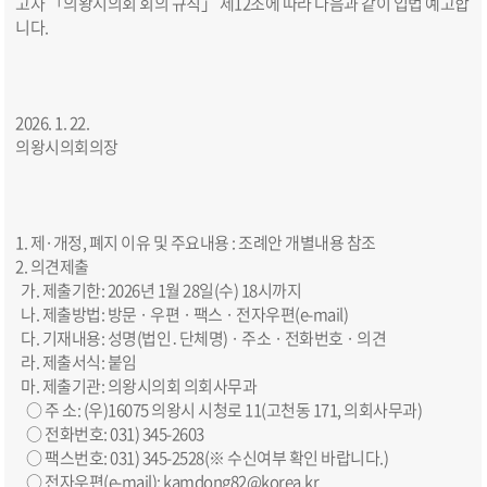
고자 「의왕시의회 회의 규칙」 제12조에 따라 다음과 같이 입법 예고합
니다.
2026. 1. 22.
의왕시의회의장
1. 제·개정, 폐지 이유 및 주요내용 : 조례안 개별내용 참조
2. 의견제출
가. 제출기한: 2026년 1월 28일(수) 18시까지
나. 제출방법: 방문 · 우편 · 팩스 · 전자우편(e-mail)
다. 기재내용: 성명(법인․단체명) · 주소 · 전화번호 · 의견
라. 제출서식: 붙임
마. 제출기관: 의왕시의회 의회사무과
○ 주 소: (우)16075 의왕시 시청로 11(고천동 171, 의회사무과)
○ 전화번호: 031) 345-2603
○ 팩스번호: 031) 345-2528(※ 수신여부 확인 바랍니다.)
○ 전자우편(e-mail): kamdong82@korea.kr