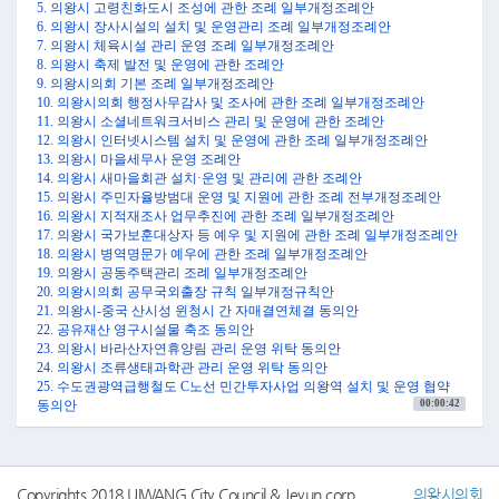
차 운행 계획 변경에 관해서는 해당 노선을 공유하는 수원시 등 인근 지
5. 의왕시 고령친화도시 조성에 관한 조례 일부개정조례안
자체와 관련 내용을 공유하여 지역 주민의 편의성 증대를 위해 공동 대응
6. 의왕시 장사시설의 설치 및 운영관리 조례 일부개정조례안
하는 등 최선의 노력을 기울여 주실 것을 요청드립니다. 셋째, 향후 GTX-
7. 의왕시 체육시설 관리 운영 조례 일부개정조례안
C노선 운행의 정시성과 안정성 확보를 위해 사업시행자 및 열차 노선 공
8. 의왕시 축제 발전 및 운영에 관한 조례안
용구간을 관제하는 사업 관리 기관 등과 긴밀한 업무 협조를 선행하여 주
9. 의왕시의회 기본 조례 일부개정조례안
시기를 당부드립니다. 넷째, 2019년 12월 31일 불변가 기준 우리 시가 부
10. 의왕시의회 행정사무감사 및 조사에 관한 조례 일부개정조례안
담할 역사 운영비는 544억 원으로 산출되었지만 장래 소비자물가지수 상
11. 의왕시 소셜네트워크서비스 관리 및 운영에 관한 조례안
승률을 감안하였을 때 향후에는 총 1,343억 원을 부담할 것으로 판단됩니
12. 의왕시 인터넷시스템 설치 및 운영에 관한 조례 일부개정조례안
다. 그에 따라 우리 시가 부담해야 할 비용이 추가 상승할 수 있기 때문에
13. 의왕시 마을세무사 운영 조례안
우리 시 재정 부담을 최소화하기 위한 방안을 강구해 주시기 바랍니다.
14. 의왕시 새마을회관 설치·운영 및 관리에 관한 조례안
마지막으로 3기 신도시 광역교통 개선 대책의 일환으로 사업비 및 운영
15. 의왕시 주민자율방범대 운영 및 지원에 관한 조례 전부개정조례안
비를 충당하기 위한 관련 협의를 LH와 해 주시기 바랍니다.
16. 의왕시 지적재조사 업무추진에 관한 조례 일부개정조례안
기타 자세한 사항은 배부해 드린 심사보고서를 참고 해 주시기 바라며 이
17. 의왕시 국가보훈대상자 등 예우 및 지원에 관한 조례 일부개정조례안
상으로 제307회 의왕시의회 임시회 조례등심사특별위원회 심사 결과 보
18. 의왕시 병역명문가 예우에 관한 조례 일부개정조례안
고를 마치겠습니다.
19. 의왕시 공동주택관리 조례 일부개정조례안
●의장 김학기
20. 의왕시의회 공무국외출장 규칙 일부개정규칙안
노선희 의원님 수고하셨습니다.
21. 의왕시-중국 산시성 윈청시 간 자매결연체결 동의안
방금 노선희 의원님께서 보고하신 안건에 대해서는 그동안 조례등심사
22. 공유재산 영구시설물 축조 동의안
특별위원회에서 충분한 심사가 이루어졌으므로 추가 토론 없이 바로 의
23. 의왕시 바라산자연휴양림 관리 운영 위탁 동의안
결하고자 하는데 의원 여러분 이의 없으십니까?
24. 의왕시 조류생태과학관 관리 운영 위탁 동의안
( “없습니다.” 하는 의원 있음 )
25. 수도권광역급행철도 C노선 민간투자사업 의왕역 설치 및 운영 협약
이의가 없으므로 각 안건별로 의결하겠습니다. 먼저 의사일정 제1항 의
00:00:42
동의안
왕시 부동산가격공시위원회 운영 조례 일부개정조례안은 조례등심사특
별위원회에서 심사보고한 대로 원안 의결하고자 하는데 의원 여러분 이
00:01:36
노선희 조례등심사특별위원회 위원장 심사 보고
의 없으십니까?
( “없습니다.” 하는 의원 있음 )
00:17:35
26. 의왕시의회 인사청문 경과 보고의 건
Copyrights 2018 UIWANG City Council & Jeyun corp.
의왕시의회
이의가 없으므로 가결되었음을 선포합니다.