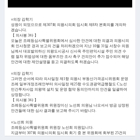
Video
○의장 김학기
성원이 되었으므로 제307회 의왕시의회 임시회 제8차 본회의를 개의하
겠습니다.
【 의사봉 3타 】
오늘은 조례등심사특별위원회에서 심사한 안건에 대한 의결과 의왕시의
회 인사청문 경과 보고의 건을 처리하겠으며 지난 10월 31일 서창수 의원
님께서 대표발의하신 의왕도시공사 신사옥 주민편익시설 주민 의견 수
렴 절차 위법성에 대한 옴부즈만 조사 촉구 건의안이 추가 접수되어 해당
안건에 대한 제안설명을 듣고 의결하도록 하겠습니다.
○의장 김학기
그러면 순서에 따라 의사일정 제1항 의왕시 부동산가격공시위원회 운영
조례 일부개정조례안부터 의사일정 제25항 수도권광역급행철도 C노선
민간투자사업 의왕역 설치 및 운영 협약 동의안까지의 안건을 일괄하여
상정합니다.
【 의사봉 3타 】
조례등심사특별위원회 위원장이신 노선희 의원님 나오셔서 방금 상정된
안건들에 대한 심사 결과를 보고해 주시기 바랍니다.
○노선희 의원
조례등심사특별위원회 위원장 노선희 의원입니다.
지금부터 307회 의왕시의회 임시회 회기 중 본 위원회에 회부된 25건의
안건에 대한 심사 결과를 보고드리겠습니다. 먼저 의원발의 조례안들에