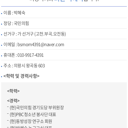
이름 :
박혜숙
정당 :
국민의힘
선거구 :
가 선거구 (고천.부곡.오전동)
이메일 :
bsmom4391@naver.com
휴대폰 :
010-9917-4391
주소 :
의왕시 왕곡동 603
<학력 및 경력사항>
<학력>
<경력>
(현)국민의힘 경기도당 부위원장
(현)PBC청소년 봉사단 대표
(현)동방성장 연구소 회원