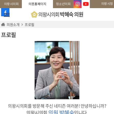
본문바로가기
의왕시청
의왕시의회
의원홈페이지
청소년의회
박혜숙 의원
의왕시의회
의원소개
프로필
프로필
의왕시의회를 방문해 주신 네티즌 여러분!
안녕하십니까?
의원 박혜숙
의왕시의회
입니다.