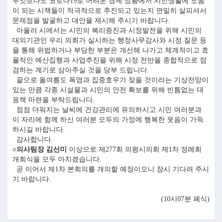
무엇보다도 코로나19로 어려운 경제 상황에서 시민생활에 도움
이 되는 시책들이 적극적으로 추진되고 있는지 면밀히 살피셔서
문제점을 발굴하고 대안을 제시해 주시기 바랍니다.
아울러 시에서는 시민의 복리증진과 시정발전을 위해 시민의
대의기관인 우리 의회가 실시하는 행정사무감사와 시정 질문 등
을 통해 위법하거나 부당한 부분은 개선해 나가고 체계적이고 효
율적인 예산집행과 사업추진을 위해 시정 전반을 종합적으로 점
검하는 계기로 삼아주실 것을 당부 드립니다.
끝으로 올여름도 폭염과 집중호우가 잦을 것이라는 기상전망이
있는 만큼 각종 시설물과 시민의 안전 확보를 위해 빈틈없는 대
응책 마련을 부탁드립니다.
점점 더워지는 날씨에 건강관리에 유의하시고 시민 여러분과
이 자리에 함께 하신 여러분 모두의 가정에 행복한 웃음이 가득
하시길 바랍니다.
감사합니다.
○의사팀장 김선미
이상으로 제277회 의왕시의회 제1차 정례회
개회식을 모두 마치겠습니다.
곧 이어서 제1차 본회의를 개의할 예정이오니 잠시 기다려 주시
기 바랍니다.
(10시07분 폐식)