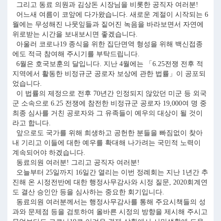
그리고 동료 의원과 김상돈 시장님을 비롯한 공직자 여러분!
어느새 여름이 코앞에 다가왔습니다. 새로운 계절이 시작되는 6
월에는 무성해진 나뭇잎들과 짙어진 녹음을 바라보면서 자연에
위로받는 시간을 보내보시면 좋겠습니다.
아울러 코로나19 종식을 위한 집단면역 형성을 위해 백신접종
에도 적극 참여해 주시기를 부탁드립니다.
6월은 호국보훈의 달입니다. 지난 4월에는 「6.25전쟁 전후 적
지역에서 활동한 비정규군 공로자 보상에 관한 법률」이 공포되
었습니다.
이 법률의 제정으로 전후 70년간 인정되지 않았던 미군 등 외국
군 소속으로 6.25 전쟁에 참전한 비정규군 공로자 19,000여 명 중
최종 심사를 거친 공로자와 그 유족들이 예우의 대상이 될 것이
라고 합니다.
앞으로도 국가를 위해 희생하고 공헌한 분들을 빠짐없이 찾아
내 기리고 이들에 대한 예우를 확대해 나가려는 국민적 노력이
계속되어야 하겠습니다.
동료의원 여러분! 그리고 공직자 여러분!
오늘부터 25일까지 16일간 열리는 이번 정례회는 지난 1년간 추
진해 온 시정전반에 대한 행정사무감사와 시정 질문, 2020회계연
도 결산 승인안 등을 심사하는 중요한 회기입니다.
동료의원 여러분께서는 행정사무감사를 통해 주요시책들의 성
과와 문제점 등을 검토하여 올바른 시정의 방향을 제시해 주시고