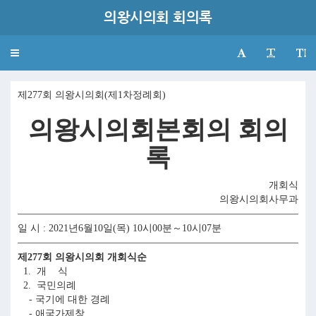
의왕시의회 회의록
Toggle
navigation
제277회 의왕시의회(제1차정례회)
의왕시의회본회의 회의
록
개회식
의왕시의회사무과
일 시 : 2021년6월10일(목) 10시00분～10시07분
제277회 의왕시의회 개회식순
1. 개 식
2. 국민의례
- 국기에 대한 경례
- 애국가제창