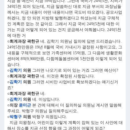
지금 총 예산이 지금 59억입니다. 그런데 국비가 24억5천, 시비가
34억5천 되어 있는데, 지금 말씀하신 대로 지금 부서의 과장님들
께서는 지금 내용이 어떤 내용이냐면 국도비 따오겠다, 공모사업
하겠다, 정 안 되면 지방채 발행하겠다고 하셨는데 지금 구체적
인 계획은 없는 것 같아요. 그래서 지금 국비 24억5천에 대한 이
거는 지금 어떻게 되어 있는 건지 궁금해서 여쭤봅니다. 24억5천
에 대한 거
○회계과장 곽한규
네. 김학기 의원님 질의에 답변 드리겠습니다.
24억5천만원은 19년 8월에 국비 가내시가 결정된 사항이고요, 그
내용을 구체적으로 보면 가족센터에 15억원, 그 다음에 생활문화
센터에 8억9,900만원, 다함께돌봄센터에 5천만원 이렇게 되어 있
습니다.
○
김학기
의원
그러면 나오기로 되어 있는 거죠 그러면 예산이?
○회계과장 곽한규
네. 이것은 확정된 사항입니다.
○
김학기
의원
그러면 시비만 사업비로 확보하겠다는 얘기신거
죠?
○회계과장 곽한규
네.
○
김학기
의원
네. 이상입니다.
○의장
윤미근
본 건에 대해서 더 질의하실 의원님 계시면 말씀해
주세요. 박형구 의원님 질의해주십시오.
○
박형구
의원
박형구 의원입니다.
지금 의왕청사, 어린이집 이렇게 계획이 잡혀 있는 이 사안에 대
해서 장소를 지금 선정 했을 때 그 과정이 어떻게 되죠?