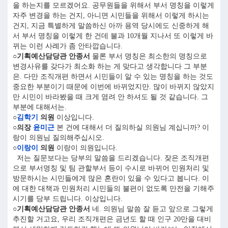
을 하는지를 모르겠어요. 공무원들을 위해서 부서 명칭을 이렇게
자주 변경을 하는 건지, 아니면 시민들을 위해서 이렇게 하시는
건지, 지금 특별하게 말씀하신 아까 용역 당시에도 신중하게 해
서 부서 명칭을 이렇게 한 건데 불과 10개월 지나서 또 이렇게 바
뀌는 이런 사례가 좀 안타깝습니다.
○기획예산담당관 안종서
물론 부서 명칭은 최소한의 명칭으로
변경사유를 갖다가 최소화 하는 게 맞다고 생각합니다 그 부분
은. 다만 조직개편 하면서 시민들이 알 수 있는 명칭을 하는 것도
중요한 부분이기 때문에 이번에 바뀌었지만. 많이 바뀌지 않았지
만 시민이 바라봤을 때 크게 염려 안 하셔도 될 것 같습니다. 그
부분에 대해서는.
○
김학기
의원
이상입니다.
○의장
윤미근
본 건에 대해서 더 질의하실 의원님 계십니까? 이
랑이 의원님 질의해주십시오.
○
이랑이
의원
이랑이 의원입니다.
저는 질문보다는 당부의 말씀을 드리겠습니다. 잦은 조직개편
으로 부서명칭 및 팀 관할부서 등이 수시로 바뀌어 민원처리 및
방문하시는 시민들에게 많은 혼란이 있을 수 있다고 봅니다. 이
에 대한 대책과 민원처리 시민들의 불편이 없도록 만전을 기해주
시기를 당부 드립니다. 이상입니다.
○기획예산담당관 안종서
네. 의원님 말씀 잘 듣고 앞으로 그렇게
추진할 거고요, 우리 조직개편은 금년도 할 때 인구 20만을 대비