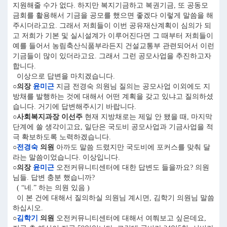
지원해줄 수가 없다. 하지만 복지기금하고 복권기금, 또 공동모
금회를 활용해서 기금을 공모를 했으면 좋겠다 이렇게 말씀을 해
주시더라고요. 그래서 저희들이 이번 공유재산계획이 심의가 되
고 저희가 기본 및 실시설계가 이루어진다면 그 때부터 저희들이
예를 들어서 농림축산식품부라든지 건설교통부 관련되어서 이런
기금들이 많이 있더라고요. 그래서 그런 공모사업을 추진하고자
합니다.
이상으로 답변을 마치겠습니다.
○의장
윤미근
지금 전경숙 의원님 질의는 공모사업 이외에도 지
방채를 발행하는 것에 대해서 어떤 계획을 갖고 있냐고 질의하셨
습니다. 거기에 답변해주시기 바랍니다.
○사회복지과장 이선주
현재 지방채로는 제일 안 됐을 때, 마지막
단계에 쓸 생각이고요, 일단은 국도비 공모사업과 기금사업을 적
극 확보하도록 노력하겠습니다.
○
전경숙
의원
아까도 말씀 드렸지만 국도비에 포커스를 맞춰 달
라는 말씀이었습니다. 이상입니다.
○의장
윤미근
오전커뮤니티센터에 대한 답변도 들을까요? 의원
님들. 답변 충분 했습니까?
( “네.” 하는 의원 있음 )
이 본 건에 대해서 질의하실 의원님 계시면, 김학기 의원님 말씀
하십시오.
○
김학기
의원
오전커뮤니티센터에 대해서 여쭤보고 싶은데요,