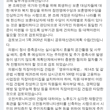
조례 일부개정조례안입니다.
본 조례안은 국가와 민족을 위해 희생하신 보훈 대상자들에 대
한 예우와 복지 향상을 위하여 참전명예수당과 보훈명예수당을
인상하고자 하는 사항으로, 본 조례 개정은 타당하나 나라를 위
해 헌신하신 보훈대상자에 대한 수당이 지자체별로 차등이 있다
는 것은 불합리하다고 판단되므로 국가적인 차원에서 동일한 기
준이 마련될 수 있도록 상부기관 등에 건의하는 등 대책마련이
필요할 것으로 검토되었습니다.
검토보고서 5쪽 2020년 의왕시 공유재산관리계획 수립(안)입니
다.
의왕시 청사 증축공사는 실시설계시 효율적 공간활용 및 사무
실 배치, 증축 후 예상되어 지는 주차문제 및 추가 증축사유 발생
등이 생기지 않도록 계획단계에서부터 충분한 협의와 절차를 거
쳐 진행되어져야 할 것으로 검토 되었습니다.
의왕시청 직장어린이집 건립은 「영유아보육법」 제14조 및 같
은법 시행령 제20조에 따라 상시근로자 500명 이상을 고용하는
사업장은 직장어린이집을 설치하여야 하며, 직원 대부분이 어린
이집 건립에 찬성하고 있어 직원들의 육아부담 해소, 경력단절
예방 및 업무능력 향상 등을 위하여 직장어린이집 건립은 타당한
것으로 검토되었습니다.
오전커뮤니티센터 건립에 대하여는 노후도가 심각한 재향군인
회관을 철거하고 오전동커뮤니티센터를 신축하는 사항으로서 시
민의 편익증진 및 주민자치활동 실현 등을 위하여 적절하게 추진