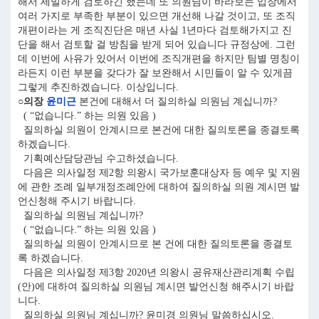
해서 세밀하게 검토하긴 했는데 또 의원님이 바라보는 입장에서
여러 가지로 부족한 부분이 있으면 개선해 나갈 것이고, 또 조직
개편이라는 게 조직진단은 매년 사실 1년마다 검토해가지고 진
단을 해서 검토할 걸 방침을 받게 되어 있습니다 규정상에. 그런
데 이번에 사유가 있어서 이번에 조직개편을 하지만 팀별 명칭이
라든지 이런 부분을 갖다가 잘 보완해서 시민들이 알 수 있게끔
그렇게 추진하겠습니다. 이상입니다.
○의장
윤미근
본건에 대해서 더 질의하실 의원님 계십니까?
( “없습니다.” 하는 의원 있음 )
질의하실 의원이 안계시므로 본건에 대한 질의토론을 종결토록
하겠습니다.
기획예산담당관님 수고하셨습니다.
다음은 의사일정 제2항 의왕시 국가보훈대상자 등 예우 및 지원
에 관한 조례 일부개정조례안에 대하여 질의하실 의원 계시면 발
언신청해 주시기 바랍니다.
질의하실 의원님 계십니까?
( “없습니다.” 하는 의원 있음 )
질의하실 의원이 안계시므로 본 건에 대한 질의토론을 종결토
록 하겠습니다.
다음은 의사일정 제3항 2020년 의왕시 공유재산관리계획 수립
(안)에 대하여 질의하실 의원님 계시면 발언신청 해주시기 바랍
니다.
질의하실 의원님 계십니까? 윤미경 의원님 말씀하십시오.