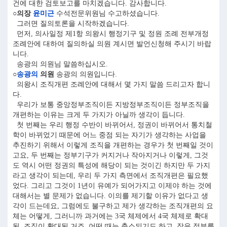
건에 대한 검토보고를 마치겠습니다. 감사합니다.
○의장
윤미근
수석전문위원님 수고하셨습니다.
그러면 질의토론을 시작하겠습니다.
먼저, 의사일정 제1항 의왕시 행정기구 및 정원 조례 전부개정
조례안에 대하여 질의하실 의원 계시면 발언신청해 주시기 바랍
니다.
송광의 의원님 말씀하십시오.
○
송광의
의원
송광의 의원입니다.
의왕시 조직개편 조례안에 대해서 몇 가지 말씀 드리고자 합니
다.
우리가 보통 중앙정부조직이든 지방정부조직이든 정부조직을
개편하는 이유는 크게 두 가지가 아닐까 생각이 듭니다.
첫 번째는 우리 행정 수반이 바뀌어서, 정권이 바뀌어서 통치철
학이 바뀌었기 때문에 어느 중점 되는 자기가 생각하는 사업을
추진하기 위해서 이렇게 조직을 개편하는 경우가 첫 번째일 것이
고요, 두 번째는 정부기구가 커지거나 작아지거나 이렇게, 그것
도 역시 어떤 정권의 특성에 해당이 되는 것이긴 하지만 두 가지
라고 생각이 되는데, 우리 두 가지 측면에서 조직개편은 필요했
었다. 그리고 그것이 1년이 유예가 되어가지고 이제야 하는 것에
대해서는 별 문제가 없습니다. 이의를 제기할 이유가 없다고 생
각이 드는데요, 그럼에도 불구하고 제가 생각하는 조직개편의 요
체는 어떻게, 그러니까 과거에는 3국 체제에서 4국 체제로 확대
된, 조직이 확대된 거죠. 어떤 때는 축소되기도 하고, 작은 정부를