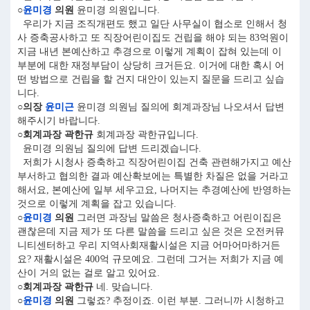
○
윤미경
의원
윤미경 의원입니다.
우리가 지금 조직개편도 했고 일단 사무실이 협소로 인해서 청
사 증축공사하고 또 직장어린이집도 건립을 해야 되는 83억원이
지금 내년 본예산하고 추경으로 이렇게 계획이 잡혀 있는데 이
부분에 대한 재정부담이 상당히 크거든요. 이거에 대한 혹시 어
떤 방법으로 건립을 할 건지 대안이 있는지 질문을 드리고 싶습
니다.
○의장
윤미근
윤미경 의원님 질의에 회계과장님 나오셔서 답변
해주시기 바랍니다.
○회계과장 곽한규
회계과장 곽한규입니다.
윤미경 의원님 질의에 답변 드리겠습니다.
저희가 시청사 증축하고 직장어린이집 건축 관련해가지고 예산
부서하고 협의한 결과 예산확보에는 특별한 차질은 없을 거라고
해서요, 본예산에 일부 세우고요, 나머지는 추경예산에 반영하는
것으로 이렇게 계획을 잡고 있습니다.
○
윤미경
의원
그러면 과장님 말씀은 청사증축하고 어린이집은
괜찮은데 지금 제가 또 다른 말씀을 드리고 싶은 것은 오전커뮤
니티센터하고 우리 지역사회재활시설은 지금 어마어마하거든
요? 재활시설은 400억 규모예요. 그런데 그거는 저희가 지금 예
산이 거의 없는 걸로 알고 있어요.
○회계과장 곽한규
네. 맞습니다.
○
윤미경
의원
그렇죠? 추정이죠. 이런 부분. 그러니까 시청하고