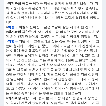
○회계과장 곽한규
박형구 의원님 질의에 답변 드리겠습니다. 저
희 시청사 증축과 관련해가지고 작년 18년도에 시청사 증축타당
성 용역을 했습니다. 그 결과의 일환으로 지금 차량관리실 이쪽
의 입지가 타당하다 라는 얘기가 나와서 그렇게 결정하게 되었습
니다.
○
박형구
의원
어린이집도 같은 똑같이 같은 시기에 한 건가요?
○회계과장 곽한규
네. 어린이집도 좀 쾌적한 곳에 어린이집을 짓
게 되어 있기 때문에요, 그렇게 좀 위치를 선정하게 되었습니다.
○
박형구
의원
제가 말씀드리고 싶은 것은 부지는 한정이 되어 있
는데 청사하고 어린이집 뿐만이 아니라 지금 저희가 진행하고 있
는 아름채 옆에 목욕탕도 마찬가지고, 한정되어 있는 부지를 자
꾸만 침범해 들어간단 말이죠. 지금 건립하는 모든 게. 그리고 시
에서 지금 건물을 짓고 하는 부분이 예산때문에도 분명히 그런
연유가 있겠지만 짓고 나면 항상 주차장이 모자라서 난리예요.
그래서 지을 때 실은 지하도도 좀 파고 그래서 제대로 된 이런 시
스템을 갖춰서 해야 되는데, 지금 그냥 짓기 급급한 지금 실정이
란 말입니다. 모든 시에서 현재까지 진행상황이. 그래서 시 청사
증축도 마찬가지고, 어린이집도 마찬가지고, 목욕탕도 마찬가지
고, 그 아름채나 시청이나 이러한 것에 대한 증축부분, 기존에 있
는 부분을 증축해서 하는 부분은 검토를 해보셨는지.
○회계과장 곽한규
네. 용역 할 때 기존 시청사 본청 위에 증축건
도 협의가 거론이 됐었는데요, 지금 현재 본 청사 옥상에 보면 공