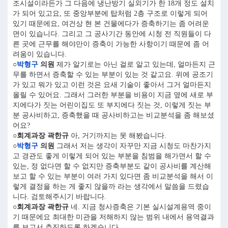
조시설이라든가 그 다음에 냉난방기 실외기가 한 18개 정도 설치
가 되어 있고요, 또 중앙부분에 탑처럼 2층 구조로 이렇게 되어
있기 때문에요, 여건상 현 본 건물에다가 증축하기는 좀 어려운
면이 있습니다. 그리고 그 공사기간 동안에 시청 전 직원들이 다
른 곳에 근무를 해야만이 증축이 가능한 사항이기 때문에 좀 어
려움이 있습니다.
○
박형구
의원
제가 알기로는 아닌 걸로 알고 있는데, 얼마든지 근
무를 하면서 증축할 수 있는 부분이 있는 것 같고요. 위에 공조기
가 있고 뭐가 있고 이런 것은 요새 기술이 좋아서 그거 얼마든지
올릴 수 있어요. 그래서 그러한 부분을 비용이 지금 옆에 새로 부
지에다가 짓는 어린이집도 또 부지에다 짓는 것, 이렇게 짓는 부
분 공사비하고, 증축했을 때 공사비하고는 비교분석을 좀 해보셨
어요?
○회계과장 곽한규
아, 거기까지는 못 해봤습니다.
○
박형구
의원
그래서 저는 생각이 자꾸만 지금 시청도 마찬가지
고 경관도 좋게 이렇게 되어 있는 부분을 침범을 해가면서 할 수
있는, 정 없다면 할 수 없지만 증축부분도 같이 공사비를 계산해
보고 할 수 있는 부분이 여러 가지 있다면 좀 비교분석을 해서 이
렇게 결정을 하는 게 좋지 않을까 라는 생각에서 말씀을 드렸습
니다. 검토해주시기 바랍니다.
○회계과장 곽한규
네. 지금 청사증축은 기본 실시설계용역 중이
기 때문에요 최대한 미관을 저해하지 않는 범위 내에서 용역결과
를 보고서 추진하도록 하겠습니다.