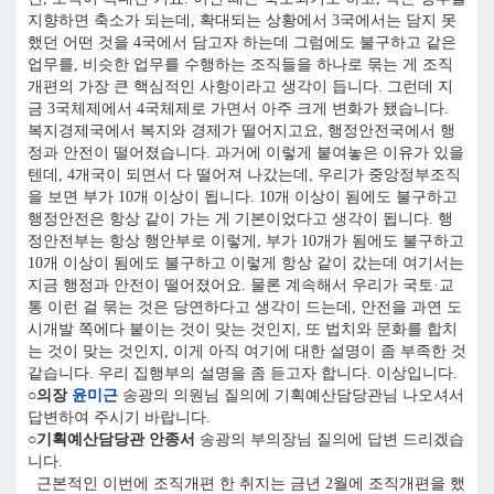
지향하면 축소가 되는데, 확대되는 상황에서 3국에서는 담지 못
했던 어떤 것을 4국에서 담고자 하는데 그럼에도 불구하고 같은
업무를, 비슷한 업무를 수행하는 조직들을 하나로 묶는 게 조직
개편의 가장 큰 핵심적인 사항이라고 생각이 듭니다. 그런데 지
금 3국체제에서 4국체제로 가면서 아주 크게 변화가 됐습니다.
복지경제국에서 복지와 경제가 떨어지고요, 행정안전국에서 행
정과 안전이 떨어졌습니다. 과거에 이렇게 붙여놓은 이유가 있을
텐데, 4개국이 되면서 다 떨어져 나갔는데, 우리가 중앙정부조직
을 보면 부가 10개 이상이 됩니다. 10개 이상이 됨에도 불구하고
행정안전은 항상 같이 가는 게 기본이었다고 생각이 됩니다. 행
정안전부는 항상 행안부로 이렇게, 부가 10개가 됨에도 불구하고
10개 이상이 됨에도 불구하고 이렇게 항상 같이 갔는데 여기서는
지금 행정과 안전이 떨어졌어요. 물론 계속해서 우리가 국토·교
통 이런 걸 묶는 것은 당연하다고 생각이 드는데, 안전을 과연 도
시개발 쪽에다 붙이는 것이 맞는 것인지, 또 법치와 문화를 합치
는 것이 맞는 것인지, 이게 아직 여기에 대한 설명이 좀 부족한 것
같습니다. 우리 집행부의 설명을 좀 듣고자 합니다. 이상입니다.
○의장
윤미근
송광의 의원님 질의에 기획예산담당관님 나오셔서
답변하여 주시기 바랍니다.
○기획예산담당관 안종서
송광의 부의장님 질의에 답변 드리겠습
니다.
근본적인 이번에 조직개편 한 취지는 금년 2월에 조직개편을 했