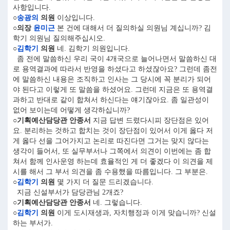
사항입니다.
○
송광의
의원
이상입니다.
○의장
윤미근
본 건에 대해서 더 질의하실 의원님 계십니까? 김
학기 의원님 질의해주십시오.
○
김학기
의원
네. 김학기 의원입니다.
좀 전에 말씀하신 우리 국이 4개국으로 늘어나면서 말씀하신 대
로 용역결과에 따라서 반영을 하셨다고 하셨잖아요? 그런데 좀전
에 말씀하신 내용은 조직하고 인사는 그 당시에 꼭 분리가 되어
야 된다고 이렇게 또 말씀을 하셨어요. 그런데 지금은 또 용역결
과하고 반대로 같이 합쳐서 하신다는 얘기잖아요. 좀 일관성이
없어 보이는데 어떻게 생각하십니까?
○기획예산담당관 안종서
지금 답변 드렸다시피 장단점은 있어
요. 분리하는 것하고 합치는 것이 장단점이 있어서 이게 옳다 저
게 옳다 선을 그어가지고 논리로 따진다면 그거는 맞지 않다는
생각이 들어서, 또 실무부서나 그쪽에서 의견이 이번에는 좀 합
쳐서 함께 인사운영 하는데 효율적인 게 더 좋겠다 이 의견을 제
시를 해서 그 부서 의견을 좀 수용했을 따름입니다. 그 부분은.
○
김학기
의원
몇 가지 더 질문 드리겠습니다.
지금 신설부서가 담당관님 2개죠?
○기획예산담당관 안종서
네. 그렇습니다.
○
김학기
의원
이게 도시재생과, 자치행정과 이게 맞습니까? 신설
하는 부서가.