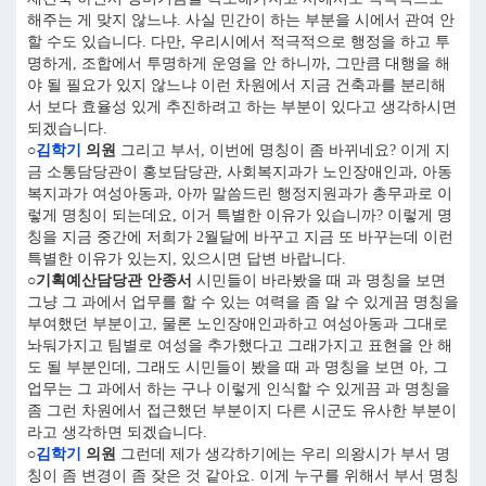
해주는 게 맞지 않느냐. 사실 민간이 하는 부분을 시에서 관여 안
할 수도 있습니다. 다만, 우리시에서 적극적으로 행정을 하고 투
명하게, 조합에서 투명하게 운영을 안 하니까, 그만큼 대행을 해
야 될 필요가 있지 않느냐 이런 차원에서 지금 건축과를 분리해
서 보다 효율성 있게 추진하려고 하는 부분이 있다고 생각하시면
되겠습니다.
○
김학기
의원
그리고 부서, 이번에 명칭이 좀 바뀌네요? 이게 지
금 소통담당관이 홍보담당관, 사회복지과가 노인장애인과, 아동
복지과가 여성아동과, 아까 말씀드린 행정지원과가 총무과로 이
렇게 명칭이 되는데요, 이거 특별한 이유가 있습니까? 이렇게 명
칭을 지금 중간에 저희가 2월달에 바꾸고 지금 또 바꾸는데 이런
특별한 이유가 있는지, 있으시면 답변 바랍니다.
○기획예산담당관 안종서
시민들이 바라봤을 때 과 명칭을 보면
그냥 그 과에서 업무를 할 수 있는 여력을 좀 알 수 있게끔 명칭을
부여했던 부분이고, 물론 노인장애인과하고 여성아동과 그대로
놔둬가지고 팀별로 여성을 추가했다고 그래가지고 표현을 안 해
도 될 부분인데, 그래도 시민들이 봤을 때 과 명칭을 보면 아, 그
업무는 그 과에서 하는 구나 이렇게 인식할 수 있게끔 과 명칭을
좀 그런 차원에서 접근했던 부분이지 다른 시군도 유사한 부분이
라고 생각하면 되겠습니다.
○
김학기
의원
그런데 제가 생각하기에는 우리 의왕시가 부서 명
칭이 좀 변경이 좀 잦은 것 같아요. 이게 누구를 위해서 부서 명칭