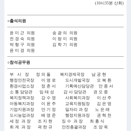
(10시35분 산회)
○출석의원
윤 미 근 의원 송 광 의 의원
전 경 숙 의원 이 랑 이 의원
박 형 구 의원 김 학 기 의원
윤 미 경 의원
○참석공무원
부 시 장 정 의 돌 복지경제국장 남 궁 현
행정안전국장 이 명 로 도시개발국장 오 복 환
환경사업소장 정 춘 서 기획예산담당관 안 종 서
소 통 담당관 임 태 성 감 사 담당관 권 오 종
복지정책과장 강 수 영 사회복지과장 이 선 주
아동복지과장 이 윤 주 교육지원팀장 김 은 영
기업지원과장 안 기 정 일자리 과 장 노 은 래
도시농업과장 배 영 준 행정지원과장 권 혁 천
세 정 과 장 조 지 현 징 수 과 장 최 홍 식
회 계 과 장 곽 한 규 안전총괄과장 조 양 욱