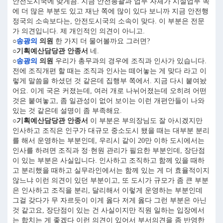
안전도시국에 맞게끔. 지금 안전총괄과 업무 자체가 시설업무 쪽
에 더 많은 부분도 있고 재난 쪽에 많이 있다 보니까 지금 안전행
정국의 소속보다는, 안전도시국의 소속이 맞다. 이 부분은 전문
가 의견입니다. 제 개인적인 의견이 아니고.
○
송광의
의원
한 가지 더 물어볼까요 그러면?
○기획예산담당관 안종서
네.
○
송광의
의원
우리가 총무과의 경우에 조직과 인사가 있습니다.
전에 조직개편 할 때는 조직과 인사는 떼어놓는 게 맞다 라고 이
렇게 말씀을 하셨던 것 같은데 집행부 쪽에서. 지금 다시 붙여놨
어요. 이게 국은 커졌는데, 여러 개로 나뉘어졌는데 오히려 어떤
것은 붙여놓고, 좀 일관성이 없어 보이는 이런 개편안들이 나와
있는 것 같은데 설명이 좀 부족해요.
○기획예산담당관 안종서
이 부분은 부의장님도 잘 아시겠지만
인사하고 조직은 인구가 대규모 중소도시 됐을 때는 대부분 분리
를 해서 운영하는 부분인데, 우리시 같이 20만 이하 도시에서는
인사를 하려면 조직과 정·현원 관리가 필요한 부분인데, 장단점
이 있는 부분은 사실입니다. 인사하고 조직하고 함께 있을 때하
고 분리했을 때하고 실무라인에서는 함께 있는 게 더 효율적이지
않느냐 이런 의견이 있던 부분이고, 또 도시가 규모가 좀 큰 부분
은 인사하고 조직을 분리, 달리해서 이렇게 운영하는 부분인데
그걸 갖다가 무 자르듯이 이게 옳다 저게 옳다 그런 부분은 아닌
것 같고요, 장단점이 있는 건 사실이지만 직원 일하는 입장에서
는 합치는 게 좋겠다 이런 의견이 있어서 부서의견을 좀 반영한