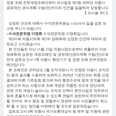
정원 조례 전부개정조례안부터 의사일정 제3항 2020년 의왕시
공유재산 관리계획 수립(안)까지의 안건을 일괄하여 상정합니다.
【 의사봉 3타 】
상정된 안건에 대해서 수석전문위원님 나오셔서 일괄 검토 보
고해 주시기 바랍니다.
○수석전문위원 이영희
수석전문위원 이영희입니다.
제261회 의왕시의회 제2차 정례회에 상정된 안건에 대하여 검
토보고 드리겠습니다.
본 안건들은 지난 11월 21일 의왕시장으로부터 제출되어 이번
정례회에 상정된 개정조례안 및 공유재산관리계획 수립(안)으로
먼저 검토보고서 1쪽 의왕시 행정기구 및 정원 조례 전부개정조
례안입니다.
본 조례안은 2019년도 2월 조직개편시 미 반영된 의왕시 조직진
단 용역 결과를 수용하여 보완하고 2020년 기준인건비 최종 산정
결과에 따른 기준정원 증가에 따라 행정수요에 맞게 조직을 재구
성하고자 하는 사항으로 조례 개정은 적합한 것으로 판단되며,
관련 규칙 개정시 늘어나는 조직과 인력이 현안사업과 격무부서
등에 효율적으로 배치될 수 있도록 면밀히 검토하여 추진하여야
할 것이며, 부서 명칭 및 관할부서 변경에 따라 시민불편이 최소
화 할 수 있는 방안을 마련해야 할 것으로 검토되었습니다.
검토보고서 4쪽 의왕시 국가보훈대상자 등 예우 및 지원에 관한