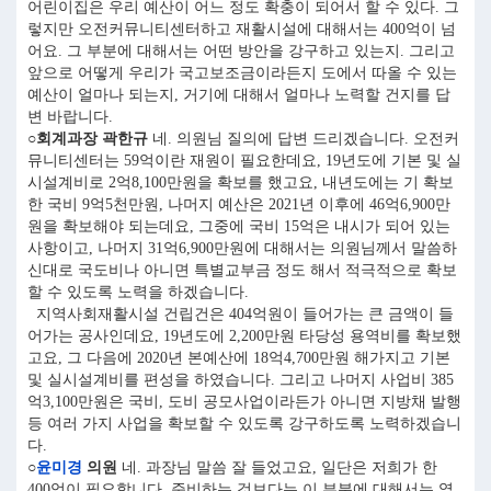
어린이집은 우리 예산이 어느 정도 확충이 되어서 할 수 있다. 그
렇지만 오전커뮤니티센터하고 재활시설에 대해서는 400억이 넘
어요. 그 부분에 대해서는 어떤 방안을 강구하고 있는지. 그리고
앞으로 어떻게 우리가 국고보조금이라든지 도에서 따올 수 있는
예산이 얼마나 되는지, 거기에 대해서 얼마나 노력할 건지를 답
변 바랍니다.
○회계과장 곽한규
네. 의원님 질의에 답변 드리겠습니다. 오전커
뮤니티센터는 59억이란 재원이 필요한데요, 19년도에 기본 및 실
시설계비로 2억8,100만원을 확보를 했고요, 내년도에는 기 확보
한 국비 9억5천만원, 나머지 예산은 2021년 이후에 46억6,900만
원을 확보해야 되는데요, 그중에 국비 15억은 내시가 되어 있는
사항이고, 나머지 31억6,900만원에 대해서는 의원님께서 말씀하
신대로 국도비나 아니면 특별교부금 정도 해서 적극적으로 확보
할 수 있도록 노력을 하겠습니다.
지역사회재활시설 건립건은 404억원이 들어가는 큰 금액이 들
어가는 공사인데요, 19년도에 2,200만원 타당성 용역비를 확보했
고요, 그 다음에 2020년 본예산에 18억4,700만원 해가지고 기본
및 실시설계비를 편성을 하였습니다. 그리고 나머지 사업비 385
억3,100만원은 국비, 도비 공모사업이라든가 아니면 지방채 발행
등 여러 가지 사업을 확보할 수 있도록 강구하도록 노력하겠습니
다.
○
윤미경
의원
네. 과장님 말씀 잘 들었고요, 일단은 저희가 한
400억이 필요합니다. 준비하는 것보다는 이 부분에 대해서는 열