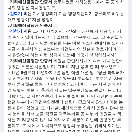
○기획예산담당관 안종서
총무과였든 자치행정과에서 둘 중에 하
나의 명칭은 자치행정과로,
○
김학기
의원
자치행정과가 지금 행정지원과가 총무과로 바뀌는
거죠 명칭이? 지금 명칭이.
○기획예산담당관 안종서
네.
○
김학기
의원
그런데 자치행정과 신설에 관련해서 지금 우리시
의 현안사업이라든지 지금 말씀하신 격무부서, 그리고 주민들 민
원해결, 그리고 시민들 불편한 부분 이런 해소차원에서는 오히려
지금 지원부서의 신설보다는 사업부서의 신설이 검토되어야 되
지 않았었나 하는 이런 생각이 드는데 어떻게 생각하십니까?
○기획예산담당관 안종서
의원님 판단하시기에 여러 가지 논란이
있었던 부분은 사실입니다. 그러나 지난 용역 할 때 부서별로
2017년 8월부터 18년까지 1년 동안 직원 개별 업무량을 파악해가
지고 부서별로 사람 1인당 1로 봤을 때 초과되는 부분은 기 지금
부서 통폐합을 통해서 다 분리해주고 이번에 지금 지난 번에 반
영 못했던 부분, 건축과가 사실은 업무분장으로 봤을 때는 1대1
나왔어요. 그 사람 전문가가 판단했을 때는, 다만 지난번에 논란
됐던 부분이 지역건축안전센터 설립이 필요하지 않느냐 이런 논
란이 많이 있었고, 또 재개발, 재건축으로 인해서 민원이 많다 보
니 분리를 해서 조금 직원들 격무부서를 좀 나눠서 민원을 대행
하는 게 타당하지 않느냐 이래서 이 부분에 이번에 반영했던 부
분이고, 또 시에서 적극적으로 행정의 투명성을 위해서 재개발,
재건축 하면서 정비기금을 확보해가지고 시에서도 적극적으로