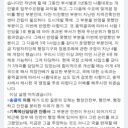
습니다만 작년에 할 때 그동안 부서별로 1년동안 나름대로는 개
인별로 업무수요량을 파악을 하고, 그 다음에 수요에 맞게끔 정
비를 했던 부분인데, 다만 미진했던 부분이 지난번 지역건축안전
센터 건립이 필요하다. 도시개발 쪽에. 그 부분을 반영을 못했던
부분이고, 이번에 반영한 사항이고. 또 용역결과에 따라서 사람 1
인당을 1로 봤을 때 아마 초과된 부서가 현재 우선순위가 행정지
원과였습니다. 그래서 반영을 못했던 부분을 이번에 반영했던 부
분이고. 그 다음에 3국 1사업소를 갖다가 운영했던 부분인데, 지
금 지방자치단체 행정기구와 정원조례에 관한 규정이 지난 4월
에 개정이 됐습니다. 우리시 15만 이상 20만 미만 시군은 4국 체
제로 가능하다. 그게 타당하다. 현재 국장 소재에 사업소를 갖다
가 3개과를 담당하고 있었는데 합리적으로 개선할 때는 이게 4개
국으로 해서 적정안배가 필요한 부분이고, 국에 대한 소속과는
용역결과에 따라서 나름대로는 심도 있게 검토한 사항이고, 용역
사에서 제시한 국 명칭을 주로 따랐다고 이해를 해주시면 되겠습
니다.
이상 설명 마치겠습니다.
○
송광의
의원
제가 드린 질문의 요체는 행정안전부, 행안부, 행정
하고 안전을 분리한 이유가 뭔가. 왜
○기획예산담당관 안종서
그 부분은 안전이 우선시 되어가지고
박근혜 정부 때 안전이 행정 쪽에 있어야 된다 그런 논리를 펴고
그랬었는데, 지금은 그걸 주장하는 것도 아니고 국을 편재할 때