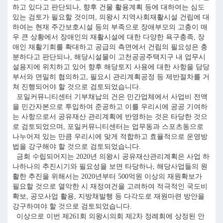
하고 있다고 판단되나, 향후 건물 활용계획 등에 대하여는 심도
있는 검토가 필요할 것이며, 의왕시 지역사회재활시설 건립에 대
하여는 현재 주간보호시설 등의 부족으로 장애부모의 고충이 매
우 큰 상황에서 장애인의 재활시설에 대한 다양한 욕구충족, 장
애인 재활기회를 확대하고 공급의 측면에서 건립의 필요성은 충
분하다고 판단되나, 해당시설물이 고천공공주택지구 내 업무시
설용지에 위치하고 있어 향후 해당토지 사용에 대한 사항을 담당
부서와 면밀히 협의하고, 필요시 관리계획공정 등 제반절차를 거
쳐 진행되어야 할 것으로 검토되었습니다.
포일커뮤니티센터 기부채납의 건은 민간업체에서 사업비 전액
을 민간자본으로 투입하여 준공하고 이를 우리시에 공공 기여하
는 사항으로서 공유재산 관리계획에 반영하는 것은 타당한 것으
로 검토되었으며, 포일커뮤니티센터는 업무동과 스포츠동으로
나누어져 있는 만큼 우리시에 맞게 적합하고 효율적으로 운영방
법을 강구해야 할 것으로 검토되었습니다.
금회 수립되어지는 2020년 의왕시 공유재산관리계획은 사업 하
나하나의 추진시기와 필요성을 보면 타당하나, 해당사업들의 원
활한 추진을 위해서는 2020년부터 500억원 이상의 재원확보가
필요할 것으로 열악한 시 재정여건을 고려하여 적극적인 국도비
확보, 공모사업 활용, 지방채발행 등 다각도로 재원마련 방안을
강구하여야 할 것으로 검토되었습니다.
이상으로 이번 제261회 의왕시의회 제2차 정례회에 상정된 안