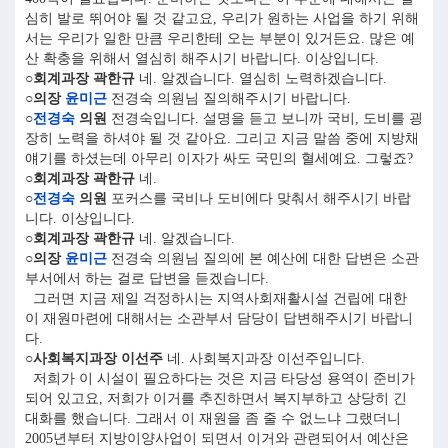
심히 발로 뛰어야 될 것 같고요, 우리가 원하는 사업을 하기 위해
서는 우리가 일한 만큼 우리한테 오는 부분이 있거든요. 많은 예
산 확충을 위해서 열심히 해주시기 바랍니다. 이상입니다.
○회계과장 곽한규
네. 알겠습니다. 열심히 노력하겠습니다.
○의장
윤미근
전경숙 의원님 질의해주시기 바랍니다.
○
전경숙
의원
전경숙입니다. 설명을 듣고 보니까 국비, 도비를 굉
장히 노력을 하셔야 될 것 같아요. 그리고 지금 말씀 중에 지방채
얘기를 하셨는데 아무리 이자가 싸도 국민의 혈세예요. 그렇죠?
○회계과장 곽한규
네.
○
전경숙
의원
포커스를 국비나 도비에다 맞춰서 해주시기 바랍
니다. 이상입니다.
○회계과장 곽한규
네. 알겠습니다.
○의장
윤미근
전경숙 의원님 질의에 본 예산에 대한 답변은 소관
부서에서 하는 걸로 답변을 듣겠습니다.
그러면 지금 제일 걱정하시는 지역사회재활시설 건립에 대한
이 재원마련에 대해서는 소관부서 담당이 답변해주시기 바랍니
다.
○사회복지과장 이선주
네. 사회복지과장 이선주입니다.
저희가 이 시설이 필요하다는 것은 지금 타당성 용역이 준비가
되어 있고요, 저희가 이거를 추진하면서 복지부하고 상당히 긴
대화를 했습니다. 그래서 이 재원을 좀 줄 수 없느냐 그랬더니
2005년부터 지방이양사업이 되면서 이거와 관련되어서 예산은