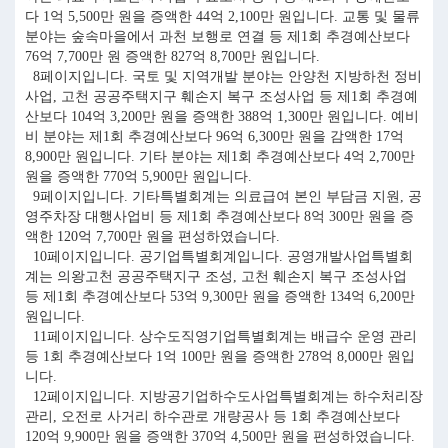
다 1억 5,500만 원을 증액한 44억 2,100만 원입니다. 교통 및 물류
분야는 숲속마을에서 과천 보행로 연결 등 제1회 추경예산보다
76억 7,700만 원 증액한 827억 8,700만 원입니다.
8페이지입니다. 국토 및 지역개발 분야는 안양천 지방하천 정비
사업, 고천 공공주택지구 훼손지 복구 조성사업 등 제1회 추경예
산보다 104억 3,200만 원을 증액한 388억 1,300만 원입니다. 예비
비 분야는 제1회 추경예산보다 96억 6,300만 원을 감액한 17억
8,900만 원입니다. 기타 분야는 제1회 추경예산보다 4억 2,700만
원을 증액한 770억 5,900만 원입니다.
9페이지입니다. 기타특별회계는 의료급여 본인 부담금 지원, 공
영주차장 대행사업비 등 제1회 추경예산보다 8억 300만 원을 증
액한 120억 7,700만 원을 편성하였습니다.
10페이지입니다. 공기업특별회계입니다. 공영개발사업특별회
계는 의왕고천 공공주택지구 조성, 고천 훼손지 복구 조성사업
등 제1회 추경예산보다 53억 9,300만 원을 증액한 134억 6,200만
원입니다.
11페이지입니다. 상수도직영기업특별회계는 배급수 운영 관리
등 1회 추경예산보다 1억 100만 원을 증액한 278억 8,000만 원입
니다.
12페이지입니다. 지방공기업하수도사업특별회계는 하수처리장
관리, 오전로 사거리 하수관로 개량공사 등 1회 추경예산보다
120억 9,900만 원을 증액한 370억 4,500만 원을 편성하였습니다.