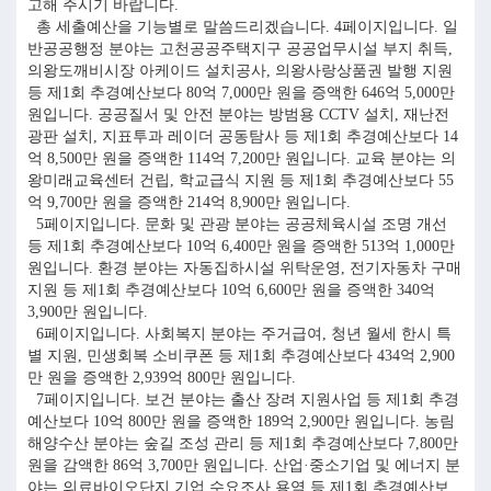
고해 주시기 바랍니다.
총 세출예산을 기능별로 말씀드리겠습니다. 4페이지입니다. 일
반공공행정 분야는 고천공공주택지구 공공업무시설 부지 취득,
의왕도깨비시장 아케이드 설치공사, 의왕사랑상품권 발행 지원
등 제1회 추경예산보다 80억 7,000만 원을 증액한 646억 5,000만
원입니다. 공공질서 및 안전 분야는 방범용 CCTV 설치, 재난전
광판 설치, 지표투과 레이더 공동탐사 등 제1회 추경예산보다 14
억 8,500만 원을 증액한 114억 7,200만 원입니다. 교육 분야는 의
왕미래교육센터 건립, 학교급식 지원 등 제1회 추경예산보다 55
억 9,700만 원을 증액한 214억 8,900만 원입니다.
5페이지입니다. 문화 및 관광 분야는 공공체육시설 조명 개선
등 제1회 추경예산보다 10억 6,400만 원을 증액한 513억 1,000만
원입니다. 환경 분야는 자동집하시설 위탁운영, 전기자동차 구매
지원 등 제1회 추경예산보다 10억 6,600만 원을 증액한 340억
3,900만 원입니다.
6페이지입니다. 사회복지 분야는 주거급여, 청년 월세 한시 특
별 지원, 민생회복 소비쿠폰 등 제1회 추경예산보다 434억 2,900
만 원을 증액한 2,939억 800만 원입니다.
7페이지입니다. 보건 분야는 출산 장려 지원사업 등 제1회 추경
예산보다 10억 800만 원을 증액한 189억 2,900만 원입니다. 농림
해양수산 분야는 숲길 조성 관리 등 제1회 추경예산보다 7,800만
원을 감액한 86억 3,700만 원입니다. 산업·중소기업 및 에너지 분
야는 의료바이오단지 기업 수요조사 용역 등 제1회 추경예산보