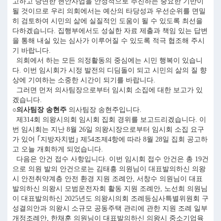
고하고 당면한 현안사업을 안정적으로 추진하는 중요한 기반이
될 것이므로 우리 의회에서는 예산의 타당성과 우선순위를 면밀
히 검토하여 시민의 삶에 실질적인 도움이 될 수 있도록 최선을
다하겠습니다. 집행부에서도 성실한 자료 제출과 책임 있는 답변
을 통해 내실 있는 심사가 이루어질 수 있도록 적극 협조해 주시
기 바랍니다.
의회에서 하는 모든 의정활동의 중심에는 시민 행복이 있습니
다. 이번 임시회가 시정 발전의 디딤돌이 되고 시민의 삶의 질 향
상에 기여하는 소중한 시간이 되기를 바랍니다.
그러면 먼저 의사팀장으로부터 임시회 소집에 대한 보고가 있
겠습니다.
○의사팀장 송현주
의사팀장 송현주입니다.
제314회 의왕시의회 임시회 집회 경위를 보고드리겠습니다. 이
번 임시회는 지난 8월 26일 의왕시장으로부터 임시회 소집 요구
가 있어 ｢지방자치법｣ 제54조제4항에 따라 8월 28일 집회 공고하
고 오늘 개회하게 되었습니다.
다음은 안건 접수 사항입니다. 이번 임시회 접수 안건은 총 19건
으로 의원 발의 안건으로는 김태흥 의원님이 대표발의하신 의왕
시 안전취약계층 안전 환경 지원 조례안, 서창수 의원님이 대표
발의하신 의왕시 모범운전자회 활동 지원 조례안, 노선희 의원님
이 대표발의하신 2025년도 의왕시의회 조례등심사특별위원회 구
성결의안과 의왕시 소규모 공동주택 관리에 관한 지원 조례 일부
개정조례안, 한채훈 의원님이 대표발의하신 의왕시 중소기업육