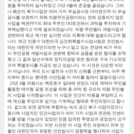
원을 투자하여 실시하였고 23년 4월에 준공을 끝냈습니다. 그러
나 훼손지 복구사업은 여러 가지 부실공사로 이어졌으며 이 부실
공사를 보완하기 위해 의왕무민공원이라는 전혀 검증되지 않은
사업을 백운PFV의 최대 주주인 OO토건에서 20억을 투자하여 기
부채납했다고 어제 발표되었습니다. 의왕 무민밸리 개발사업과
관련하여 최근 제기된 심각한 비리 의혹에 대해 말씀드리고자 합
니다. 최근 민중기 대한민국 김건희특별수사검사팀은 건진법사
라는 대한민국 국민이라면 누구나 알고 있는 전성배 씨가 우리
시 무민공원 개발사업과 관련해 청탁과 금품을 받은 혐의를 포착
했고 그 결과 알선수재와 정치자금법 위반 혐의로 구속 기소되었
으며 특별조사를 지금도 받고 있습니다. 이 사건은 단순한 비리
가 아닙니다. 우리 도시 발전과 시민의 신뢰를 근본부터, 아주 뿌
리부터 흔드는 중대한 사안임을 이 자리를 빌려서 말씀드립니다.
23년 4월 의왕시는 백운호수 일대에 핀란드 대표 캐릭터 무민을
활용한 테마형 공원 조성을 위해 총 20억 원 규모의 의왕 무민밸
리 사업을 시작했습니다. 이 사업은 민간이 비용을 부담하고 시
에 재산을 무상으로 넘기는 기부채납 형태로 추진되었다고 합니
다. 겉으로 보면 공익에 부합하는 녹지 공간 복구 사업이었으나
동시에 사업자인 민간사업자가 여러 가지 사업과 연관된 인센티
브를 받을 가능성이 있었던 만큼 엄격한 투명성과 공정성이 요구
되는 구조였습니다. 이번 사건은 이 사업 추진 과정에서 외부 인
물인 대한민국의 유명한 건진법사가 영향력을 행사하며 사업가