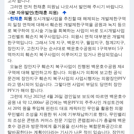
고자 합니다.
그러면 먼저 한채훈 의원님 나오셔서 발언해 주시기 바랍니다.
-5분 자유발언(한채훈 의원)
○
한채훈
의원
도시개발사업을 추진할 때 해제되는 개발제한구역
의 일정 면적에 대해서 훼손된 개발제한구역을 공원과 녹지 등으
로 복구하여 도시숲 기능을 회복하는 사업이 바로 도시개발사업
그린벨트 훼손지 복구사업입니다. 의왕시 면적 대부분은 개발제
한구역입니다. 그래서 5개 지구, 백운지구, 월암지구, 청계2지구,
장안지구, 고천지구는 순서대로 백운호수공원의 1구역부터 5구
역까지의 훼손지 복구사업이 이루어지고 있거나 완성되었습니
다.
오늘은 장안지구 훼손지 복구사업이 진행된 백운호수공원 제4
구역에 대해 발언하고자 합니다. 의왕시가 의회에 보고한 공식
문건에 장안지구 훼손지 복구사업의 사업시행자는 의왕장안PFV
라고 명시되어 있습니다. 그렇다면 사업비 부담도 당연히 장안
PFV가 해야 합니다.
그런데 지난 2023년 4월 26일 경인일보 보도에 따르면 백운호수
공원 내 약 12,000m² 공간에는 백운PFV의 주주사인 개성토건에
서 20억 원을 투입해 핀란드 대표 캐릭터인 무민을 활용한 의왕
무민밸리 조성을 지원한 뒤 시에 기부채납하기로 했다, 무민밸리
의 조성은 콘텐츠 커머스 전문 기업인 콘랩컴퍼니가 총괄해 백운
호수 경관과 방문객에게 즐거움을 선사하는 복합문화공간으로
탈바꿈한다는 계획이다라는 기사가 나온 적이 있습니다. 장안지