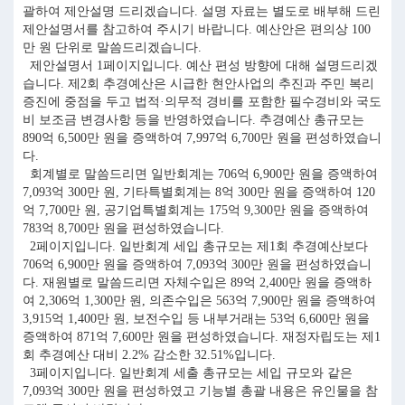
괄하여 제안설명 드리겠습니다. 설명 자료는 별도로 배부해 드린
제안설명서를 참고하여 주시기 바랍니다. 예산안은 편의상 100
만 원 단위로 말씀드리겠습니다.
제안설명서 1페이지입니다. 예산 편성 방향에 대해 설명드리겠
습니다. 제2회 추경예산은 시급한 현안사업의 추진과 주민 복리
증진에 중점을 두고 법적·의무적 경비를 포함한 필수경비와 국도
비 보조금 변경사항 등을 반영하였습니다. 추경예산 총규모는
890억 6,500만 원을 증액하여 7,997억 6,700만 원을 편성하였습니
다.
회계별로 말씀드리면 일반회계는 706억 6,900만 원을 증액하여
7,093억 300만 원, 기타특별회계는 8억 300만 원을 증액하여 120
억 7,700만 원, 공기업특별회계는 175억 9,300만 원을 증액하여
783억 8,700만 원을 편성하였습니다.
2페이지입니다. 일반회계 세입 총규모는 제1회 추경예산보다
706억 6,900만 원을 증액하여 7,093억 300만 원을 편성하였습니
다. 재원별로 말씀드리면 자체수입은 89억 2,400만 원을 증액하
여 2,306억 1,300만 원, 의존수입은 563억 7,900만 원을 증액하여
3,915억 1,400만 원, 보전수입 등 내부거래는 53억 6,600만 원을
증액하여 871억 7,600만 원을 편성하였습니다. 재정자립도는 제1
회 추경예산 대비 2.2% 감소한 32.51%입니다.
3페이지입니다. 일반회계 세출 총규모는 세입 규모와 같은
7,093억 300만 원을 편성하였고 기능별 총괄 내용은 유인물을 참