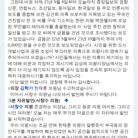
그런데 바로 어제 25년 9월 8일부터 오늘까지 중앙일보와 경향
신문, 연합뉴스, 조선일보, 동아일보, 한국일보 등 주요 언론사의
보도를 종합해 보면 김건희 의혹 브로커로 지목받고 있는 무속인
건진법사 전 모 씨를 구속 기소하는 한편 의왕 백운밸리에 조성
된 무민밸리 테마파크를 총괄했는데 이 사업 추진 관련 청탁과
알선을 받고 전 모 씨에게 금품을 건넨 것으로 조사됐다는 보도
가 있었습니다. 금품은 22년 9월부터 23년 10월까지 무려 1억
6,000만 원을 수수한 것으로 보도되었습니다. 시민을 위한 도시
개발사업과 공원 조성이 부끄러운 의혹으로 의왕시의 명예가 실
추되어서야 쓰겠습니까? 시민들께서는 이런 의혹이 제기되는 것
에 대해 의문과 걱정하고 계시기에 김성제 의왕시장님께서는 의
혹이 더 이상 제기되지 않도록 공식 입장을 조속히 밝히시고 강
력히 대응하시기를 촉구하는 바입니다.
이상 발언 마칩니다. 경청해 주셔서 감사합니다.
○의장
김학기
한채훈 의원님 수고하셨습니다.
이어서 서창수 의원님 나오셔서 발언해 주시기 바랍니다.
-5분 자유발언(서창수 의원)
○
서창수
의원
존경하는 의장님, 그리고 동료 의원 여러분, 그리고
시민 여러분! 오늘 저는 매우 무거운 마음으로 이 자리에서 발언
을 시작하겠습니다.
우리 의왕시는 조금 전에 한채훈 의원이 말했듯이 부곡동의 장
안지구를 개발하며 훼손되었던 녹지 공간을 법적으로 다른 공간
에 조성 복구해야 할 훼손지 복구사업을 백운밸리에서 약 250억