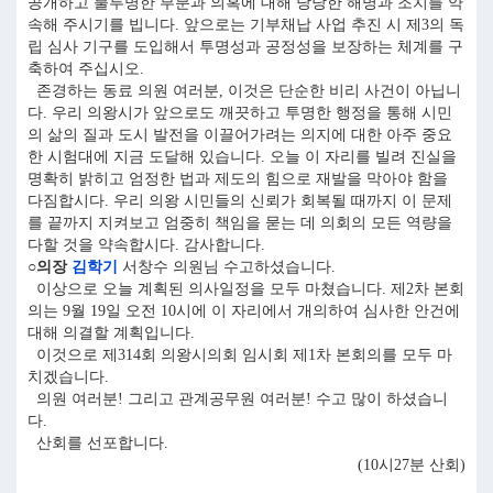
공개하고 불투명한 부분과 의혹에 대해 당당한 해명과 조치를 약
속해 주시기를 빕니다. 앞으로는 기부채납 사업 추진 시 제3의 독
립 심사 기구를 도입해서 투명성과 공정성을 보장하는 체계를 구
축하여 주십시오.
존경하는 동료 의원 여러분, 이것은 단순한 비리 사건이 아닙니
다. 우리 의왕시가 앞으로도 깨끗하고 투명한 행정을 통해 시민
의 삶의 질과 도시 발전을 이끌어가려는 의지에 대한 아주 중요
한 시험대에 지금 도달해 있습니다. 오늘 이 자리를 빌려 진실을
명확히 밝히고 엄정한 법과 제도의 힘으로 재발을 막아야 함을
다짐합시다. 우리 의왕 시민들의 신뢰가 회복될 때까지 이 문제
를 끝까지 지켜보고 엄중히 책임을 묻는 데 의회의 모든 역량을
다할 것을 약속합시다. 감사합니다.
○의장
김학기
서창수 의원님 수고하셨습니다.
이상으로 오늘 계획된 의사일정을 모두 마쳤습니다. 제2차 본회
의는 9월 19일 오전 10시에 이 자리에서 개의하여 심사한 안건에
대해 의결할 계획입니다.
이것으로 제314회 의왕시의회 임시회 제1차 본회의를 모두 마
치겠습니다.
의원 여러분! 그리고 관계공무원 여러분! 수고 많이 하셨습니
다.
산회를 선포합니다.
(10시27분 산회)