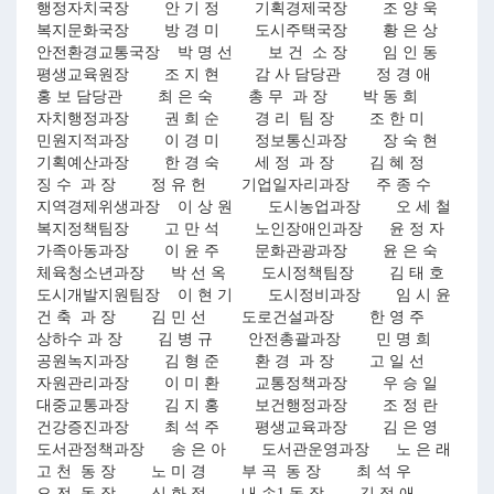
행정자치국장 안 기 정 기획경제국장 조 양 욱
복지문화국장 방 경 미 도시주택국장 황 은 상
안전환경교통국장 박 명 선 보 건 소 장 임 인 동
평생교육원장 조 지 현 감 사 담당관 정 경 애
홍 보 담당관 최 은 숙 총 무 과 장 박 동 희
자치행정과장 권 희 순 경 리 팀 장 조 한 미
민원지적과장 이 경 미 정보통신과장 장 숙 현
기획예산과장 한 경 숙 세 정 과 장 김 혜 정
징 수 과 장 정 유 헌 기업일자리과장 주 종 수
지역경제위생과장 이 상 원 도시농업과장 오 세 철
복지정책팀장 고 만 석 노인장애인과장 윤 정 자
가족아동과장 이 윤 주 문화관광과장 윤 은 숙
체육청소년과장 박 선 옥 도시정책팀장 김 태 호
도시개발지원팀장 이 현 기 도시정비과장 임 시 윤
건 축 과 장 김 민 선 도로건설과장 한 영 주
상하수 과 장 김 병 규 안전총괄과장 민 명 희
공원녹지과장 김 형 준 환 경 과 장 고 일 선
자원관리과장 이 미 환 교통정책과장 우 승 일
대중교통과장 김 지 홍 보건행정과장 조 정 란
건강증진과장 최 석 주 평생교육과장 김 은 영
도서관정책과장 송 은 아 도서관운영과장 노 은 래
고 천 동 장 노 미 경 부 곡 동 장 최 석 우
오 전 동 장 신 화 정 내 손1 동 장 김 정 애