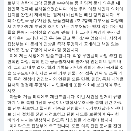
로부터 청탁과 고액 금품을 수수하는 등 치명적 문제 의혹을 대
한민국 전체에 불러일으켰습니다. 이는 우리 의왕 시민과 의회의
신뢰를 완전히 저버리는, 철저히 배신되는 배신 행위입니다. 우
리 대한민국 공유재산 및 물품관리법 7조 2항에 기부채납 과정에
서 기부자에게 부당한 조건이 있는 기부채납은 받지 않는다는 법
률을 통해서 공정성을 강조해 왔습니다. 그러나 특검의 수사 결
과 의혹이 드러난 지금 우리는 결코 묵과할 수 없습니다. 시장과
집행부는 이 문제의 진상을 즉각 투명하게 공개하고 책임 있는
자세로 진상 규명에 나서야 할 것입니다.
이에 저는 시장에게 말씀드립니다. 의왕 무민밸리 사업 추진 전
면적인 과정, 특히 민관 공동출자사의 출자 및 인센티브 검토 내
역, 그리고 내부 결재, 협의 기록을 시민과 의회에 즉시 공개할 것
을 요구드립니다. 사업 관련 외부 인물과의 접촉 경위 및 소통 기
록, 특히 전성배 건진법사와 연관된 모든 민원, 면담, 통화 내역을
철저히 점검해 투명하게 시민들에게 또한 의회에 보고하여 주십
시오.
아울러 거듭 의회에도 제안드립니다. 이번 사건을 철저히 규명
하기 위해 특별위원회 구성이나 행정사무조사를 통해 관련 자료
를 전부 확보하고 철저한 검증을 진행합시다. 기부채납과 인센티
브 심사 절차를 전면 재검토하고 관련 제도를 보완하여 유사한
비리가 다시는 발생하지 않도록 시스템을 개선해야 합니다.
마지막으로 집행부에 촉구합니다. 모든 의혹 관련 문서를 전면