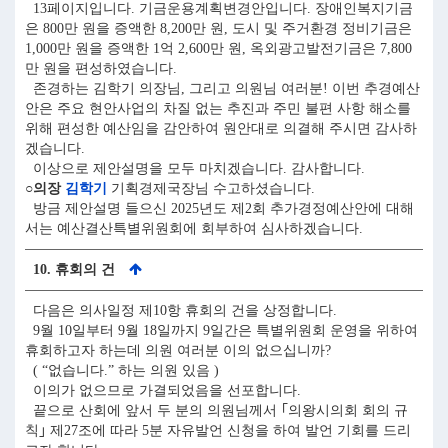
13페이지입니다. 기금운용계획변경안입니다. 장애인복지기금
은 800만 원을 증액한 8,200만 원, 도시 및 주거환경 정비기금은
1,000만 원을 증액한 1억 2,600만 원, 옥외광고발전기금은 7,800
만 원을 편성하였습니다.
존경하는 김학기 의장님, 그리고 의원님 여러분! 이번 추경예산
안은 주요 현안사업의 차질 없는 추진과 주민 불편 사항 해소를
위해 편성한 예산임을 감안하여 원안대로 의결해 주시면 감사하
겠습니다.
이상으로 제안설명을 모두 마치겠습니다. 감사합니다.
○의장
김학기
기획경제국장님 수고하셨습니다.
방금 제안설명 들으신 2025년도 제2회 추가경정예산안에 대해
서는 예산결산특별위원회에 회부하여 심사하겠습니다.
10. 휴회의 건
다음은 의사일정 제10항 휴회의 건을 상정합니다.
9월 10일부터 9월 18일까지 9일간은 특별위원회 운영을 위하여
휴회하고자 하는데 의원 여러분 이의 없으십니까?
( “없습니다.” 하는 의원 있음 )
이의가 없으므로 가결되었음을 선포합니다.
끝으로 산회에 앞서 두 분의 의원님께서 ｢의왕시의회 회의 규
칙｣ 제27조에 따라 5분 자유발언 신청을 하여 발언 기회를 드리