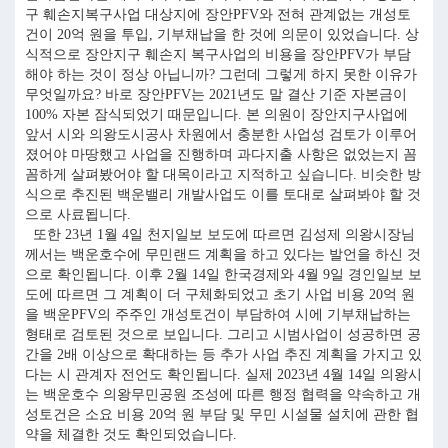
구 훼손지복구사업 대상지에 장안PFV와 전혀 관계없는 개성토
건이 20억 원을 투입, 기부채납을 한 것에 의문이 있었습니다. 상
식적으로 장안지구 훼손지 복구사업의 비용을 장안PFV가 부담
해야 하는 것이 정상 아닙니까? 그런데 그렇게 하지 못한 이유가
무엇일까요? 바로 장안PFV는 2021년도 말 결산 기준 자본금이
100% 자본 잠식되었기 때문입니다. 본 의원이 장안지구사업에
앞서 시와 의왕도시공사 차원에서 충분한 사업성 검토가 이루어
졌어야 마땅했고 사업을 진행하며 과다지출 사항은 없었는지 꼼
꼼하게 살펴봤어야 할 대목이라고 지적하고 싶습니다. 비슷한 방
식으로 추진된 백운밸리 개발사업도 이를 토대로 살펴봐야 할 것
으로 사료됩니다.
또한 23년 1월 4일 천지일보 보도에 따르면 김성제 의왕시장님
께서는 백운호수에 무민랜드 계획을 하고 있다는 발언을 하신 것
으로 확인됩니다. 이후 2월 14일 한국경제와 4월 9일 경인일보 보
도에 따르면 그 계획이 더 구체화되었고 초기 사업 비용 20억 원
을 백운PFV의 주주인 개성토건이 부담하여 시에 기부채납하는
형태로 검토된 것으로 보입니다. 그리고 시범사업이 성공하면 공
간을 2배 이상으로 확대하는 등 추가 사업 추진 계획을 가지고 있
다는 시 관계자 전언도 확인됩니다. 실제 2023년 4월 14일 의왕시
는 백운호수 의왕무민공원 조성에 따른 행정 협력을 약속하고 개
성토건은 소요 비용 20억 원 부담 및 무민 시설물 설치에 관한 협
약을 체결한 것도 확인되었습니다.