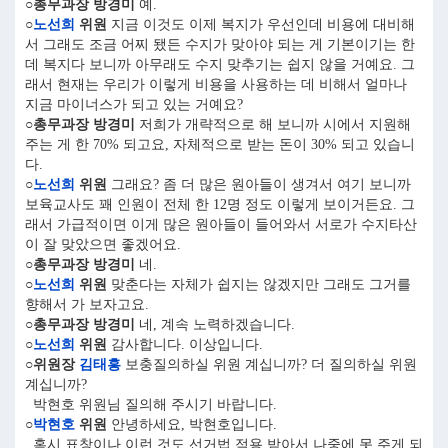
○총무과장 방경미
예.
○
노선희
위원
지금 이것도 이제 복지가 우선인데 비용에 대비해
서 그래도 조금 어찌 됐든 수지가 맞아야 되는 게 기본이기는 한
데 복지다 보니까 아무래도 수지 맞추기는 쉽지 않을 거예요. 그
래서 현재는 우리가 이렇게 비용을 사용하는 데 비해서 얼마나
지금 마이너스가 되고 있는 거예요?
○총무과장 방경미
저희가 개략적으로 해 보니까 시에서 지원해
주는 게 한 70% 되고요, 자체적으로 받는 돈이 30% 되고 있습니
다.
○
노선희
위원
그래요? 좀 더 많은 원아들이 생겨서 여기 보니까
보육교사도 꽤 인원이 전체 한 12명 정도 이렇게 보이거든요. 그
래서 가급적이면 이게 많은 원아들이 들어와서 서로가 수지타산
이 잘 맞았으면 좋겠어요.
○총무과장 방경미
네.
○
노선희
위원
맞춘다는 자체가 쉽지는 않겠지만 그래도 그거를
향해서 가 보자고요.
○총무과장 방경미
네, 계속 노력하겠습니다.
○
노선희
위원
감사합니다. 이상입니다.
○위원장
김태흥
보충질의하실 위원 계십니까? 더 질의하실 위원
계십니까?
박현호 위원님 질의해 주시기 바랍니다.
○
박현호
위원
안녕하세요, 박현호입니다.
혹시 표창이나 이런 것도 선거법 적용 받아서 나중에 못 주게 되