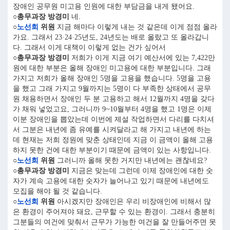
장애인 공무원 미고용 인원에 대한 부담금을 내게 됐어요.
○총무과장 방경미
네.
○
노선희
위원
지금 해마다 이렇게 내는 것 같은데 이게 점점 올라
가요. 그래서 23·24·25년도, 24년도는 배로 올랐고 또 올라갑니
다. 그래서 이게 대책이 이렇게 없는 건가 싶어서
○총무과장 방경미
저희가 이게 지금 여기 예산서에 있는 7,422만
원에 대한 부분은 올해 장애인 미고용에 대한 부분입니다. 그래
가지고 저희가 올해 장애인 5명을 고용을 했습니다. 5명을 고용
을 했고 그래 가지고 9월까지는 5명이 다 부족한 상태에서 공무
원 채용하면서 장애인 두 분 고용하고 해서 12월까지 4명을 갖다
가 채워 넣었고요, 그러니까 9~10월부터 4명을 했고 1명은 이제
이분 장애인을 뽑았는데 이번에 제설 작업하면서 다리를 다치셔
서 그분은 내년에 좀 유예를 시켜달라고 해 가지고 내년에 하는
데 현재는 저희 정원에 맞춘 상태인데 지금 이 금액이 올해 고용
하지 못한 건에 대한 부분이기 때문에 금액이 있는 사항입니다.
○
노선희
위원
그러니까 올해 못한 거지만 내년에는 괜찮네요?
○총무과장 방경미
지금은 맞는데 그런데 이제 장애인에 대한 숫
자가 계속 고용에 대한 숫자가 늘어나고 있기 때문에 내년에도
모집을 해야 될 것 같습니다.
○
노선희
위원
아시겠지만 장애인은 우리 비장애인에 비해서 많
은 환경이 주어져야 돼요, 근무할 수 있는 환경이. 그래서 충분히
그분들의 여건에 맞춰서 근무가 가능한 여건을 잘 만들어주면 못