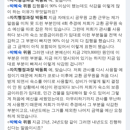
○자치행정과장 박동희
예, 맞습니다.
○
박혜숙
위원
집행률이 90% 이상이 됐는데도 삭감을 이렇게 많
이 하는 이유가 무엇일까요?
○자치행정과장 박동희
지금 자매도시 공무원 교환 근무는 제가
말씀을 미처 못 드린 부분인데 4회 추경에 저희가 교환 공무원 숙
소 예산을 따로 잡은 적이 있습니다. 그런데 저희가 관사를 사용
하다 보니까 숙소 보증금이라든가 임대료 이런 부분들을 전액 삭
감하고 그 부분이 빠지면 90% 이상 거의 다 집행을 했습니다. 지
금 그 금액이 아직 포함되어 있어서 이렇게 표현이 됐습니다.
○
박혜숙
위원
그러면 내년 본예산이 지금 2억9,800만 원인데 이
부분은 어떤 부분을, 지금 여기 명시되어 있기는 하지만 지금 임
대료 부분이 빠져서 이렇게 삭감된 겁니까?
○자치행정과장 박동희
예, 맞습니다. 저희 관사를 다시 사용할 예
정이기 때문에 저희가 코로나 이후에 교환 공무원을 처음 다시
받게 되면서 숙소를 어디로 사용할지, 성비가 어떻게 될지 결정
이 안 된 상황에서 예산이 편성되다 보니까 저희가 숙소의 보증
금이라든가 임대료, 민간 건물을 임대해야 할 수도 있어서 그렇
게 처음에 예산을 세웠었는데요. 마무리하기까지 관사를 무난하
게 사용했기 때문에 저희가 마무리 추경에서 그 부분을 삭감한
부분이고요, 내년도에는 그거를 제외한 나머지 금액을 예산 요청
하게 되었습니다.
○
박혜숙
위원
지금 23년, 24년도랑 같이 그러면 내년도도 진행하
신다는 말씀이시죠?