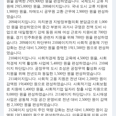
원을 증액한 2억9,900만 원을 편성하였습니다. 국제도시 교류 지
원에 2억5,000만 원을, 208페이지입니다. 국내 도시 교류 지원에
1,900만 원을, 자매도시 공무원 교환 근무에 2,900만 원을 편성하
였습니다.
209페이지입니다. 자치분권 지방정부협의회 분담금으로 1,000
만 원을 편성하였으며 중간 부분의 과거사 규명은 전액 도비 사
업으로 대일항쟁기 강제 동원 피해 여성 근로자 지원비로 700만
원을, 경기 민주화운동 관련자 지원을 위해 700만 원을 편성하였
습니다. 209페이지 하단부터 210페이지까지 사회적 공동체 기반
강화는 전년 대비 5,200만 원을 증액한 1억1,500만 원으로 편성하
였습니다.
210페이지입니다. 사회적경제 창업 교육에 4,500만 원을, 사회
적경제 지역 활성화 사업에 5,400만 원을 편성하였습니다. 210페
이지 하단입니다. 공정무역 도시 조성은 공정무역 활성화 사업
지원을 위해 전년도와 동일한 1,500만 원을 편성하였습니다.
211페이지입니다. 사회적 고용 지원은 전년 대비 2,200만 원이
감액된 1억400만 원으로 편성하였습니다. 사회적기업 사회보험
료 지원에 1,400만 원을, 사회적기업 일자리 창출 사업 지원으로
9,000만 원을 편성하였습니다. 211페이지 하단입니다. 도시재생
사업은 공동체 거점 공간 운영비로 전년 대비 2,500만 원이 감액
된 2,100만 원을 편성하였습니다.
212페이지 상단의 주민 역량 강화는 전년 대비 1,800만 원이 감
액된 1억3,800만 원으로 편성하였습니다. 마을공동체 지원 사업