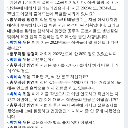
예산안 184페이지 설명서 125페이지입니다. 직원 힐링 국내 배
낭연수에 대해서 질의드리겠습니다. 지금 2023년도, 2024년도,
25년도 이렇게 줄어드는데 특별한 사유가 있나요?
○총무과장 방경미
직원 힐링 국내 배낭연수는 지금 아시겠지만
예산이 부족해서 6개월 치만 지금 편성이 된 상황입니다. 그리고
내년에는 올해는 참석하지 않았던 공무직 근로자들도 생년월일
맞춰서 10만 원씩 지원하는 걸로 예산을 올린 사항입니다.
○
박혜숙
위원
이게 지금 2023년도는 직원들이 몇 퍼센트나 다녀
왔나요?
○총무과장 방경미
저희가 2023년도에 한 80% 정도 갔었습니다.
○
박혜숙
위원
24년도는요?
○총무과장 방경미
지금은 숫자를 갖다가 줄여서 하기 때문에 거
의 90% 정도
○
박혜숙
위원
그러면 2번씩 간 분도 계신가요?
○총무과장 방경미
작년 같은 경우는 전체가 다 가는 거였고요, 올
해는 연도별 홀짝으로 해서 진행을 하고 있습니다.
○
박혜숙
위원
이게 지금 작년도하고 이번 연도하고 작년에는 다
갔고 이번에는 못 간 것에 대해서 직원들의 반응은 어떻습니까?
○총무과장 방경미
저희가 후생 복지 관련해 가지고 설문조사를
했었는데 그때 힐링하고 건강검진에 대해서 좀 안 좋게 나왔었습
니다.
○
박혜숙
위원
설문조사가 별로 좋지 않다 이렇게?