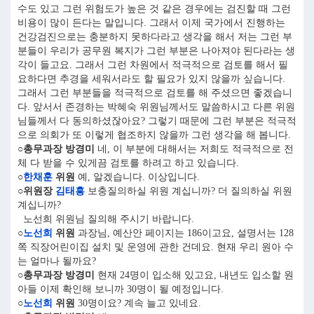
수도 있고 그런 위험도가 높은 것 같은 경우에는 검진할 때 그런
비용이 많이 든다는 말입니다. 그래서 이제 국가에서 진행하는
건강검진으로는 충분하지 못하다라고 생각을 해서 저는 그런 부
분들이 우리가 공무원 복지가 그런 부분은 나아져야 된다라는 생
각이 들고요. 그래서 그런 차원에서 적극적으로 검토를 해서 필
요하다면 추경을 세워서라도 할 필요가 있지 않을까 싶습니다.
그래서 그런 부분들을 적극적으로 검토를 해 주셨으면 좋겠습니
다. 앞서서 존경하는 박혜숙 위원님께서도 말씀하시고 다른 위원
님들께서 다 동의하셨잖아요? 그렇기 때문에 그런 부분은 적극적
으로 의회가 또 이렇게 협조하지 않을까 그런 생각을 해 봅니다.
○총무과장 방경미
네, 이 부분에 대해서는 저희도 적극적으로 전
체 다 받을 수 있게끔 검토를 하려고 하고 있습니다.
○
한채훈
위원
예, 알겠습니다. 이상입니다.
○위원장
김태흥
보충질의하실 위원 계십니까? 더 질의하실 위원
계십니까?
노선희 위원님 질의해 주시기 바랍니다.
○
노선희
위원
과장님, 예산안 페이지는 186이고요, 설명서는 128
쪽 직장어린이집 설치 및 운영에 관한 건데요. 현재 우리 원아 수
는 얼마나 될까요?
○총무과장 방경미
현재 24명이 입소해 있고요, 내년도 입소할 원
아들 이제 확인해 보니까 30명이 될 예정입니다.
○
노선희
위원
30명이요? 계속 늘고 있네요.