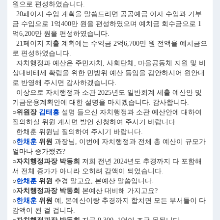
원으로 편성하였습니다.
20페이지 수입 계획을 말씀드리면 공공예금 이자 수입과 기부
금 수입으로 1억400만 원을 편성하였으며 예치금 회수금으로 1
억6,200만 원을 편성하였습니다.
21페이지 지출 계획에는 수익금 2억6,700만 원 전액을 예치금으
로 편성하였습니다.
자치행정과 예산은 주민자치, 사회단체, 마을공동체 지원 및 비
상대비태세 확립을 위한 민방위 예산 등임을 감안하시어 원안대
로 반영해 주시면 감사하겠습니다.
이상으로 자치행정과 소관 2025년도 일반회계 세출 예산안 및
기금운용계획안에 대한 설명을 마치겠습니다. 감사합니다.
○위원장
김태흥
설명 들으신 자치행정과 소관 예산안에 대하여
질의하실 위원 계시면 발언 신청하여 주시기 바랍니다.
한채훈 위원님 질의하여 주시기 바랍니다.
○
한채훈
위원
과장님, 이번에 자치행정과 전체 총 예산이 규모가
얼마나 증가했죠?
○자치행정과장 박동희
저희 전년 2024년도 추경까지 다 포함해
서 전체 증가가 아니라 오히려 감액이 되었습니다.
○
한채훈
위원
추경 말고요, 본예산 말씀입니다.
○자치행정과장 박동희
본예산 대비해 가지고요?
○
한채훈
위원
예, 본예산이랑 추경까지 합치면 모든 부서들이 다
감액이 된 걸 겁니다.