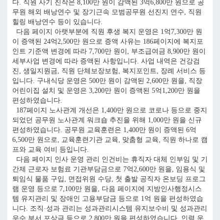
다. 직원 사기 진작은 8,100만 원이 감액된 3억6,800만 원으로 공
무원 해외 배낭연수 및 장기근속 모범공무원 선진지 연수, 직원
힐링 배낭연수 등이 있습니다.
다음 페이지 아랫부분에 직원 후생 복지 운영은 1억7,300만 원
이 증액된 24억2,500만 원으로 증액 사유는 186페이지에 복지포
인트 기준액 변경에 따라 7,700만 원이, 부조급여금 8,900만 원이
세부사업 변경에 따라 증액된 사항입니다. 사업 내역은 건강검
진, 생일지원금, 직원 단체보장보험, 복지포인트, 장례 서비스 등
입니다. 구내식당 운영은 500만 원이 감액된 2,600만 원을, 직장
어린이집 설치 및 운영은 3,200만 원이 증액된 5억1,200만 원을
편성하였습니다.
187페이지 노사관계 개선은 1,400만 원으로 코로나 등으로 중지
되었던 공무원 노사관계 워크숍 추진을 위해 1,000만 원을 신규
편성하였습니다. 공무원 교육훈련은 1,400만 원이 증액된 6억
6,500만 원으로, 교육훈련기관 교육, 맞춤형 교육, 직원 하나로 캠
프와 교육 여비 등입니다.
다음 페이지 인사 운영 관리 인건비는 휴직자 대체 인부임 및 기
간제 근로자 보험료 기관부담금으로 7억2,600만 원을, 임용식 및
퇴임식 물품 구입, 면접위원 수당, 첫 출발 공직자 온보딩 프로그
램 운영 등으로 7,100만 원을, 다음 페이지에 지방인사행정시스
템 유지관리 및 장애인 고용부담금 등으로 1억 원을 편성하였습
니다. 조직·성과 관리는 성과관리시스템 유지보수비 및 성과관리
우수 부서 포상금 등으로 2,800만 원을 편성하였습니다. 인력 운