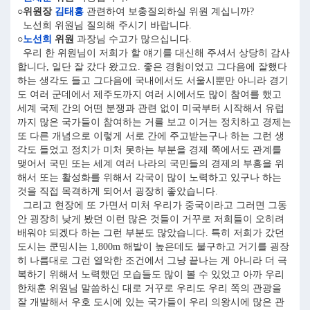
○위원장
김태흥
관련하여 보충질의하실 위원 계십니까?
노선희 위원님 질의해 주시기 바랍니다.
○
노선희
위원
과장님 수고가 많으십니다.
우리 한 위원님이 저희가 할 얘기를 대신해 주셔서 상당히 감사
합니다, 일단 잘 갔다 왔고요. 좋은 경험이었고 그다음에 잘했다
하는 생각도 들고 그다음에 국내에서도 서울시뿐만 아니라 경기
도 여러 군데에서 제주도까지 여러 시에서도 많이 참여를 했고
세계 국제 간의 어떤 분쟁과 관련 없이 미국부터 시작해서 유럽
까지 많은 국가들이 참여하는 거를 보고 이거는 정치하고 경제는
또 다른 개념으로 이렇게 서로 간에 주고받는구나 하는 그런 생
각도 들었고 정치가 미처 못하는 부분을 경제 쪽에서도 관계를
맺어서 국민 또는 세계 여러 나라의 국민들의 경제의 부흥을 위
해서 또는 활성화를 위해서 각국이 많이 노력하고 있구나 하는
것을 직접 목격하게 되어서 굉장히 좋았습니다.
그리고 현장에 또 가면서 미처 우리가 중국이라고 그러면 그동
안 굉장히 낮게 봤던 이런 많은 것들이 거꾸로 저희들이 오히려
배워야 되겠다 하는 그런 부분도 많았습니다. 특히 저희가 갔던
도시는 쿤밍시는 1,800m 해발이 높은데도 불구하고 거기를 굉장
히 나름대로 그런 열악한 조건에서 그냥 끝나는 게 아니라 더 극
복하기 위해서 노력했던 모습들도 많이 볼 수 있었고 아까 우리
한채훈 위원님 말씀하신 대로 거꾸로 우리도 우리 쪽의 관광을
잘 개발해서 우호 도시에 있는 국가들이 우리 의왕시에 많은 관