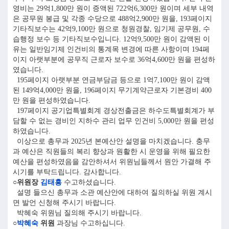
영비는 29억1,800만 원이 증액된 722억6,300만 원이며 세부 내역
은 공무원 봉급 및 각종 수당으로 488억2,900만 원을, 193페이지
기타직보수는 42억9,100만 원으로 청원경찰, 임기제 공무원, 수
습행정 보수 등 기타직보수입니다. 12억9,500만 원이 감액된 이
유는 일반임기제 인건비의 통계목 변경에 따른 사항이며 194페
이지 아랫부분에 공무직 근로자 보수로 36억4,600만 원을 편성하
였습니다.
195페이지 아랫부분 연금부담금 등으로 1억7,100만 원이 감액
된 149억4,000만 원을, 196페이지 무기계약근로자 기본경비 400
만 원을 편성하였습니다.
197페이지 공기업특별회계 경상전출금은 하수도특별회계가 부
담할 수 없는 경비인 지하수 관리 업무 인건비 5,000만 원을 편성
하였습니다.
이상으로 총무과 2025년 본예산안 설명을 마치겠습니다. 충무
과 예산은 직원들의 복리 향상과 원활한 시 운영을 위해 필요한
예산을 편성하였음을 감안하셔서 위원님들께서 원안 가결해 주
시기를 부탁드립니다. 감사합니다.
○위원장
김태흥
수고하셨습니다.
설명 들으신 총무과 소관 예산안에 대하여 질의하실 위원 계시
면 발언 신청해 주시기 바랍니다.
박혜숙 위원님 질의해 주시기 바랍니다.
○
박혜숙
위원
과장님 수고하십니다.