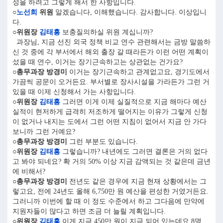
성을 하려고 그렇게 해서 한 사항입니다.
○
노선희
위원
알겠습니다, 이해했습니다. 감사합니다. 이상입니
다.
○위원장
김태흥
보충질의하실 위원 계십니까?
과장님, 지금 선진 외국 정책 비교 연수 관련해서는 금방 말씀하
신 것 중에 각 부서에서 해외 출장 갈 때라든가 이런 어떤 계획이
섰을 때 연수, 이거는 장기근속하고는 상관없는 건가요?
○총무과장 방경미
이거는 장기근속하고 관계없고요, 경기도에서
가끔씩 공문이 오거든요. 부서별로 장사시설을 가라든가 그런 거
있을 때 이제 신청해서 가는 사항입니다.
○위원장
김태흥
그러면 이게 이제 실질적으로 지금 해마다 예산
실적이 현저하게 급격히 저조하게 떨어지는 이유가 그렇게 신청
이 없거나 내지는 도에서 그런 어떤 지침이 없어서 지금 안 가다
보니까 그런 거예요?
○총무과장 방경미
그런 부분도 있습니다.
○위원장
김태흥
그렇습니까? 내년에도 그러면 결론은 거의 없다
고 봐야 되네요? 확 거의 50% 이상 지금 감액되는 것 같은데 금년
에 비해서?
○총무과장 방경미
전년도 같은 경우에 지금 현재 상황에서는 그
렇고요, 전에 24년도 올해 6,750만 원 예산을 편성한 거였거든요.
그러니까 이번에 할 때 이 정도 수준에서 하고 그다음에 만약에
지원자들이 많다고 하면 조금 더 늘릴 계획입니다.
○위원장
김태흥
이게 지금 450만 원이 지금 되어 있는데요 8명,