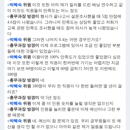
○
박혜숙
위원
이것 또한 아까 제가 질의를 드린 배낭 연수하고 같
이 이것도 직원들의 만족도는 어느 정도
○총무과장 방경미
행사가 끝나고서 설문조사했을 때 5점 만점에
4.6점이 나왔습니다. 그러니까 만족도는 상당히 좋았고 저희가
교육 관련 만족도 조사했을 때도 참여 의사가 높게 나왔었습니
다.
○
박혜숙
위원
그러면 나머지 0.4는 어떤 경우인가요?
○총무과장 방경미
이제 프로그램에 있어서 조금 안 좋았던 부분
들에 대한 것들이 있었습니다.
○
박혜숙
위원
이왕이면 100% 만족도가 있었으면 좋았겠다 싶은
데 이것 또한 이렇게 전 직원이 한꺼번에 가기는 어렵지만 지금
여기 보면 60명이라고 이렇게 60명 곱하기 3이면 또 이번에도
180명
○총무과장 방경미
네.
○
박혜숙
위원
180명이 우리 전 직원이 다 한번 돌려면 몇 년이 걸
리죠?
○총무과장 방경미
약 5년 정도
○
박혜숙
위원
이게 좀 더 인원 숫자를 늘릴 생각은 없으신지
○총무과장 방경미
인원을 늘리면 좋은데 이제 예산이나 그런 부
분 때문에
○
박혜숙
위원
네, 예산이 참 문제가 있죠. 우리 공무원들이 또 예
산을 생각 안 할 수가 없으니 아까와 같은 제가 말씀을 드립니다.