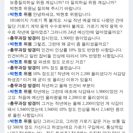
보충질의하실 위원 계십니까? 더 질의하실 위원 계십니까?
박현호 위원님 질의해 주시기 바랍니다.
○
박현호
위원
안녕하세요, 박현호 위원입니다.
181페이지 가로기 쪽 볼게요. 사실 작년 예결 때도 나왔던 건데
일단 가로기 계약 용역 수수료부터 볼게요. 가로기 계약 용역 수
수료 작년에 얼마였죠? 그러니까 24년 예산안에 얼마였을까요?
○총무과장 방경미
잠시만요, 1,900만 원이었습니다.
○
박현호
위원
그렇죠, 그런데 왜 굳이 좀 올리셨을까요?
○총무과장 방경미
인건비 인상률 10% 정도 반영한 사항입니다.
인건비하고 일반 잡비들 인상에 따라서 10% 반영한 사항입니다.
○
박현호
위원
몇 퍼센트 정도 오르신 거죠?
○총무과장 방경미
10% 정도 올렸습니다.
○
박현호
위원
10% 정도요? 작년에 이거 2,200 올리셨다가 삭감당
하셨죠? 이거 왜 굳이 또 올리신 이유가 있을지
○총무과장 방경미
작년하고 올해 인건비 부분이
○
박현호
위원
작년에는 그런데 애초에 삭감돼서 1,900이었던 거
고요. 처음에 예산안 올라왔을 때 2,200으로 올리셨어요.
○총무과장 방경미
그거는 작년에는 올해 2,200이었던 게 삭감이
돼서 1,940이었는데 1,940의 10% 정도 인상을 해서 2,140만 원으
로 올린 사항입니다.
○
박현호
위원
일단 그러시고요, 그러면 가로기 같은 거는 보통 일
단 500개 정도 가신다고 하셨는데요 가로기 구입에서, 통상적입