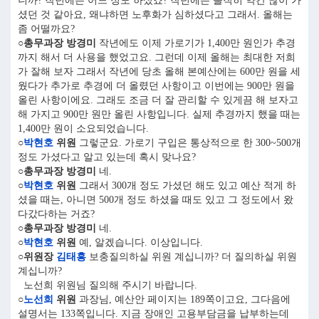
니까? 작년에는 어느 정도 하셨죠? 작년에는 솔직히 약간 많이 가
셨던 것 같아요, 왜냐하면 노후화가 심하셨다고 그래서. 올해는
좀 어떨까요?
○총무과장 방경미
작년에도 이제 가로기가 1,400만 원인가 추경
까지 해서 더 사용을 했었고요. 그런데 이제 올해는 최대한 저희
가 잘해 보자 그래서 작년에 당초 올해 본예산에는 600만 원을 세
웠다가 추가로 추경에 더 올렸던 사항이고 이번에는 900만 원을
올린 사항이에요. 그래도 조금 더 잘 관리할 수 있게끔 해 보자고
해 가지고 900만 원만 올린 사항입니다. 실제 추경까지 했을 때는
1,400만 원이 소요되었습니다.
○
박현호
위원
그렇군요. 가로기 구입은 통상적으로 한 300~500개
정도 가셨다고 알고 있는데 혹시 맞나요?
○총무과장 방경미
네.
○
박현호
위원
그래서 300개 정도 가셨던 해도 있고 예산 적게 하
셨을 때는, 아니면 500개 정도 하셨을 때도 있고 그 정도에서 왔
다갔다하는 거죠?
○총무과장 방경미
네.
○
박현호
위원
예, 알겠습니다. 이상입니다.
○위원장
김태흥
보충질의하실 위원 계십니까? 더 질의하실 위원
계십니까?
노선희 위원님 질의해 주시기 바랍니다.
○
노선희
위원
과장님, 예산안 페이지는 189쪽이고요, 그다음에
설명서는 133쪽입니다. 지금 장애인 고용부담금을 납부하는데