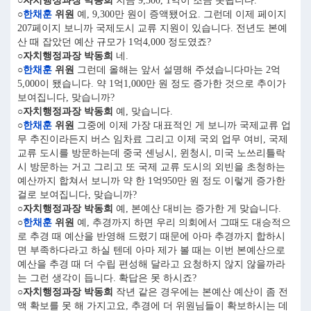
○자치행정과장 박동희
지금 9,300, 1억이 조금 못됩니다.
○
한채훈
위원
예, 9,300만 원이 증액됐어요. 그런데 이제 페이지
207페이지 보니까 국제도시 교류 지원이 있습니다. 전년도 본예
산 때 잡았던 예산 규모가 1억4,000 정도였죠?
○자치행정과장 박동희
네.
○
한채훈
위원
그런데 올해는 앞서 설명해 주셨습니다마는 2억
5,000이 됐습니다. 약 1억1,000만 원 정도 증가한 것으로 추이가
보여집니다, 맞습니까?
○자치행정과장 박동희
예, 맞습니다.
○
한채훈
위원
그중에 이제 가장 대표적인 게 보니까 국제교류 업
무 추진이라든지 버스 임차료 그리고 이제 국외 업무 여비, 국제
교류 도시를 방문하는데 중국 셴닝시, 윈청시, 미국 노쓰리틀락
시 방문하는 거고 그리고 또 국제 교류 도시의 외빈을 초청하는
예산까지 합쳐서 보니까 약 한 1억950만 원 정도 이렇게 증가한
걸로 보여집니다, 맞습니까?
○자치행정과장 박동희
예, 본예산 대비는 증가한 게 맞습니다.
○
한채훈
위원
예, 추경까지 하면 우리 의회에서 그때도 대승적으
로 추경 때 예산을 반영해 드렸기 때문에 아마 추경까지 합하시
면 부족하다라고 하실 텐데 아마 제가 볼 때는 이번 본예산으로
예산을 추경 때 더 수립 편성해 달라고 요청하지 않지 않을까라
는 그런 생각이 듭니다. 확답은 못 하시죠?
○자치행정과장 박동희
작년 같은 경우에는 본예산 예산이 좀 전
액 확보를 못 해 가지고요, 추경에 더 위원님들이 확보하시는 데