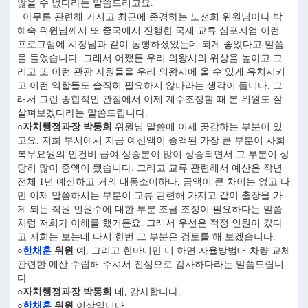
않을 수 없다라는 말씀드리고요.
아무튼 관련해 가지고 최근에 존경하는 노선희 위원님이나 박
혜숙 위원님께서 또 중국에서 진행한 국제 교류 심포지엄 이런
프로그램에 시장님과 같이 동행하셨었는데 되게 좋았다고 말씀
을 들었습니다. 그래서 어쨌든 우리 의왕시의 위상을 높이고 그
리고 또 이런 관광 자원들을 우리 의왕시에 올 수 있게 유치시키
고 이런 역할들도 솔직히 필요하지 않나라는 생각이 듭니다. 그
래서 그런 종합적인 관점에서 이제 계수조정할 때 본 위원도 잘
살펴보겠다라는 말씀드립니다.
○자치행정과장 박동희
위원님 말씀에 이제 공감하는 부분이 있
고요. 저희 부서에서 지금 예산액이 증액된 가장 큰 부분이 사회
복무요원의 인건비 급여 상승분이 많이 상승되면서 그 부분이 상
당히 많이 증액이 됐습니다. 그리고 교류 관련해서 예산은 작년
전체 1년 예산하고 거의 대동소이하다, 금액이 큰 차이는 없고 다
만 이제 말씀하시는 부분이 교류 관련해 가지고 같이 출장을 가
게 되는 직원 인원수에 대한 부분 조금 조정이 필요하다는 말씀
처럼 저희가 이해를 했거든요. 그래서 우선은 적정 인원이 갔다
고 저희는 보는데 다시 한번 그 부분은 검토를 해 보겠습니다.
○
한채훈
위원
예, 그리고 한마디만 더 하면 자율방범대 차량 교체
관련한 예산 수립해 주셔서 진심으로 감사하다라는 말씀드립니
다.
○자치행정과장 박동희
네, 감사합니다.
○
한채훈
위원
이상입니다.