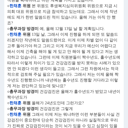
직원을 확대하려고 하는 계획을 가지고 있습니다.
○
한채훈
위원
본 위원도 후생복지심의위원회 위원으로 지금 시
의회 대표 위원으로 지금 참석하고 있는데요. 그래서 이제 작년
에도 제가 한번 말씀드린 적이 있습니다. 올해 거는 아직 안 했
죠?
○총무과장 방경미
예, 올해 12월 13일 날 할 계획입니다.
○
한채훈
위원
13일 날, 그래서 이제 진행을 하게 되면 또 말씀드
리겠지만 작년에도 말씀드렸어요. 이게 이제 차별 없이 다 같이
고루 돌아가야 하고 그리고 이게 지금 우리가 예산이 어렵다고
해서 이제 긴축을 해야 될 게 있고 안 해야 될 게 있다고 저는 생
각하고 있습니다. 그런데 이제 직원분들이 짝수년도, 홀수년도에
따라서 이렇게 차이가 있고 건강검진을 받지 못하는 사례가 있으
면 안 되겠다 이런 생각이 들고요. 그래서 그런 차원에서는 적극
적으로 검토해 주실 필요가 있습니다. 그래서 저는 이제 올해 짝
수년도 진행했으니까 내년에는 홀수년도 진행할 거다라고 이렇
게 저는 판단하고 있는데 맞나요?
○총무과장 방경미
건강검진은 올해가 홀수년도가 받았고 내년이
짝수년도가
○
한채훈
위원
올해가 24년도인데 그런가요?
○총무과장 방경미
건강검진은 그렇게
○
한채훈
위원
그래서 이제 저는 뭐냐하면 이런 부분들이 사실 건
강검진이 중요한데 단순히 건강검진이 아니라 실질적으로 우리
가 진짜로 건강검진이라는 것이 뇌가 있을 수 있고 심장이 있을