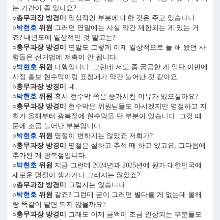
는 기간이 좀 있나요?
○총무과장 방경미
일상적인 부분에 대한 것은 주고 있습니다.
○
박현호
위원
그러면 연말에는 사실 약간 제한되는 게 있는 거
죠? 내년도에 일상적인 것 말고는?
○총무과장 방경미
연말도 그렇게 이제 일상적으로 늘 해 왔던 사
항들은 선거법에 저촉이 안 됩니다.
○
박현호
위원
다행입니다. 그런데 저도 좀 궁금한 게 일단 이번에
시정 홍보 현수막이랑 표창패가 약간 늘어난 것 같아요.
○총무과장 방경미
네.
○
박현호
위원
혹시 현수막 쪽은 증가시킨 이유가 있으실까요?
○총무과장 방경미
현수막은 위원님들도 아시겠지만 명절하고 저
희가 올해부터 광복절에 현수막을 단 부분이 있습니다. 그것 때
문에 조금 늘어난 부분입니다.
○
박현호
위원
명절이 변하지는 않았죠 저희가?
○총무과장 방경미
명절은 설하고 추석 때 하고 있고요, 그다음에
추가된 게 광복절입니다.
○
박현호
위원
지금 그런데 2024년과 2025년에 뭔가 대한민국에
새로운 명절이 생기거나 그러지는 않았죠?
○총무과장 방경미
그렇지는 않습니다.
○
박현호
위원
같죠? 그런데 굳이 그러면 별다를 게 없는데 올해
랑 똑같이 달면 되지 않을까요?
○총무과장 방경미
그래도 이제 금액이 조금 인상되는 부분들도