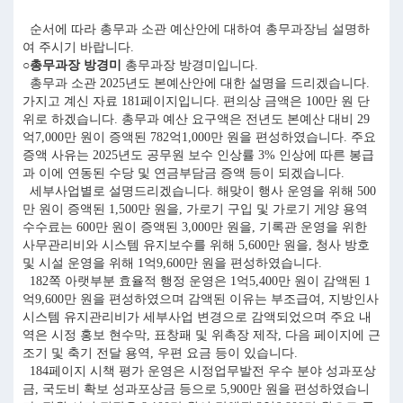
순서에 따라 총무과 소관 예산안에 대하여 총무과장님 설명하
여 주시기 바랍니다.
○총무과장 방경미
총무과장 방경미입니다.
총무과 소관 2025년도 본예산안에 대한 설명을 드리겠습니다.
가지고 계신 자료 181페이지입니다. 편의상 금액은 100만 원 단
위로 하겠습니다. 총무과 예산 요구액은 전년도 본예산 대비 29
억7,000만 원이 증액된 782억1,000만 원을 편성하였습니다. 주요
증액 사유는 2025년도 공무원 보수 인상률 3% 인상에 따른 봉급
과 이에 연동된 수당 및 연금부담금 증액 등이 되겠습니다.
세부사업별로 설명드리겠습니다. 해맞이 행사 운영을 위해 500
만 원이 증액된 1,500만 원을, 가로기 구입 및 가로기 게양 용역
수수료는 600만 원이 증액된 3,000만 원을, 기록관 운영을 위한
사무관리비와 시스템 유지보수를 위해 5,600만 원을, 청사 방호
및 시설 운영을 위해 1억9,600만 원을 편성하였습니다.
182쪽 아랫부분 효율적 행정 운영은 1억5,400만 원이 감액된 1
억9,600만 원을 편성하였으며 감액된 이유는 부조급여, 지방인사
시스템 유지관리비가 세부사업 변경으로 감액되었으며 주요 내
역은 시정 홍보 현수막, 표창패 및 위촉장 제작, 다음 페이지에 근
조기 및 축기 전달 용역, 우편 요금 등이 있습니다.
184페이지 시책 평가 운영은 시정업무발전 우수 분야 성과포상
금, 국도비 확보 성과포상금 등으로 5,900만 원을 편성하였습니