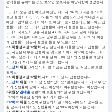
광객들을 유치하는 것도 했으면 좋겠다는 희망사항이 생겼습니
다.
그래서 좋은 경험이었고 예산안 페이지 207쪽 그다음에 208쪽
보고 설명서 151, 153, 155를 왜 제가 말씀드리고자 하냐면 지금
예산이 감액된 것에 비해서 또 예산이 증가했음에도 불구하고 집
행률이 낮아요. 그래서 집행률에 대해서 설명을 듣고 싶습니다.
그래서 국제도시 교류 지원은 43.5%, 국내 도시 교류 지원은
11.2% 그다음에 자매도시 공무원 교환 근무는 또 14.3% 왜 이렇
게 집행률이 낮은지 설명을 들을 수 있을까요?
○자치행정과장 박동희
지금 설명서를 제출할 당시의 집행률이고
요, 지금은 대부분 집행이 된 것으로 저희가 파악이 됩니다. 그리
고 아마 당초에 이제 서류를 낼 때 그때 당시의 집행률로 계산돼
서 그렇게 적게 나온 걸로 확인이 됩니다.
○
노선희
위원
그래요? 그러면 지금은 집행률 몇 % 정도로 보면
될까요?
○자치행정과장 박동희
저희 90% 이상 다 집행했습니다.
○
노선희
위원
90% 이상 집행하셨어요? 알겠습니다. 이게 너무 갑
자기 집행률이 낮아 가지고 이상해서 여쭤봤습니다. 이상입니다.
○위원장
김태흥
관련하여 보충질의하실 위원 계십니까?
박혜숙 위원님 질의해 주시기 바랍니다.
○
박혜숙
위원
노선희 위원님께서 질의하신 자매도시 공무원 교
환 근무에 대해서도 집행률이 지금 90% 이상이 되는 겁니까?