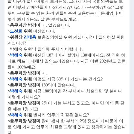
할 이유가 없다 이렇게 보거든요. 그래서 지금 국회의원들도 보
면 이렇게 장애인들이 나와 계시잖아요, 다 근무하잖아요? 그렇
듯이 근무할 수 있는 환경 만들어주면 고용하는 데 문제없다 이
렇게 봐지거든요. 잘 좀 부탁드릴게요.
○총무과장 방경미
네, 알겠습니다.
○
노선희
위원
이상입니다.
○위원장
김태흥
보충질의하실 위원 계십니까? 더 질의하실 위원
계십니까?
박혜숙 위원님 질의해 주시기 바랍니다.
○
박혜숙
위원
예산안 187페이지 설명서 130페이지요. 전 직원 하
나로 캠프에 대해서 질의드리겠습니다. 지금 이번 2024년도 집행
률이 100%예요.
○총무과장 방경미
네.
○
박혜숙
위원
이것도 지금 60명이 가셨다는 건가요?
○총무과장 방경미
180명이 갔습니다.
○
박혜숙
위원
지금 180명이면 각 부서마다 차출되면 몇 분이나
이렇게 가시나요?
○총무과장 방경미
2명이 가는 부서도 있고요, 아니면 이제 동 같
은 데는 1명 가고
○
박혜숙
위원
빈자리 업무에 차질은 없나요?
○총무과장 방경미
많아 봤자 한 부서에 2명 정도이기 때문에 이
로 인해 가지고 업무에 차질은 그렇게 있다고 생각하지는 않습니
다.