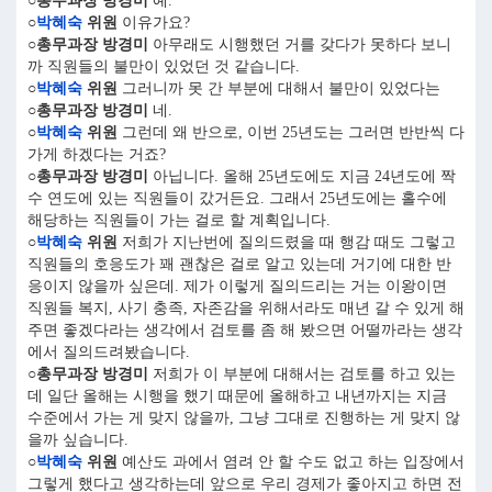
○총무과장 방경미
예.
○
박혜숙
위원
이유가요?
○총무과장 방경미
아무래도 시행했던 거를 갖다가 못하다 보니
까 직원들의 불만이 있었던 것 같습니다.
○
박혜숙
위원
그러니까 못 간 부분에 대해서 불만이 있었다는
○총무과장 방경미
네.
○
박혜숙
위원
그런데 왜 반으로, 이번 25년도는 그러면 반반씩 다
가게 하겠다는 거죠?
○총무과장 방경미
아닙니다. 올해 25년도에도 지금 24년도에 짝
수 연도에 있는 직원들이 갔거든요. 그래서 25년도에는 홀수에
해당하는 직원들이 가는 걸로 할 계획입니다.
○
박혜숙
위원
저희가 지난번에 질의드렸을 때 행감 때도 그렇고
직원들의 호응도가 꽤 괜찮은 걸로 알고 있는데 거기에 대한 반
응이지 않을까 싶은데. 제가 이렇게 질의드리는 거는 이왕이면
직원들 복지, 사기 충족, 자존감을 위해서라도 매년 갈 수 있게 해
주면 좋겠다라는 생각에서 검토를 좀 해 봤으면 어떨까라는 생각
에서 질의드려봤습니다.
○총무과장 방경미
저희가 이 부분에 대해서는 검토를 하고 있는
데 일단 올해는 시행을 했기 때문에 올해하고 내년까지는 지금
수준에서 가는 게 맞지 않을까, 그냥 그대로 진행하는 게 맞지 않
을까 싶습니다.
○
박혜숙
위원
예산도 과에서 염려 안 할 수도 없고 하는 입장에서
그렇게 했다고 생각하는데 앞으로 우리 경제가 좋아지고 하면 전