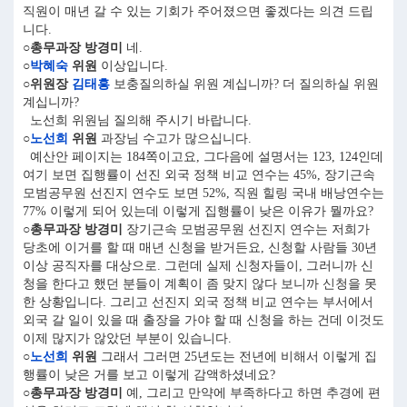
직원이 매년 갈 수 있는 기회가 주어졌으면 좋겠다는 의견 드립
니다.
○총무과장 방경미
네.
○
박혜숙
위원
이상입니다.
○위원장
김태흥
보충질의하실 위원 계십니까? 더 질의하실 위원
계십니까?
노선희 위원님 질의해 주시기 바랍니다.
○
노선희
위원
과장님 수고가 많으십니다.
예산안 페이지는 184쪽이고요, 그다음에 설명서는 123, 124인데
여기 보면 집행률이 선진 외국 정책 비교 연수는 45%, 장기근속
모범공무원 선진지 연수도 보면 52%, 직원 힐링 국내 배낭연수는
77% 이렇게 되어 있는데 이렇게 집행률이 낮은 이유가 뭘까요?
○총무과장 방경미
장기근속 모범공무원 선진지 연수는 저희가
당초에 이거를 할 때 매년 신청을 받거든요, 신청할 사람들 30년
이상 공직자를 대상으로. 그런데 실제 신청자들이, 그러니까 신
청을 한다고 했던 분들이 계획이 좀 맞지 않다 보니까 신청을 못
한 상황입니다. 그리고 선진지 외국 정책 비교 연수는 부서에서
외국 갈 일이 있을 때 출장을 가야 할 때 신청을 하는 건데 이것도
이제 많지가 않았던 부분이 있습니다.
○
노선희
위원
그래서 그러면 25년도는 전년에 비해서 이렇게 집
행률이 낮은 거를 보고 이렇게 감액하셨네요?
○총무과장 방경미
예, 그리고 만약에 부족하다고 하면 추경에 편