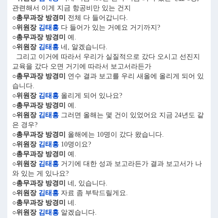
관련해서 이게 지금 항공비만 있는 건지
○총무과장 방경미
전체 다 들어갑니다.
○위원장
김태흥
다 들어가 있는 거예요 거기까지?
○총무과장 방경미
예.
○위원장
김태흥
네, 알겠습니다.
그리고 이거에 따라서 우리가 실질적으로 갔다 오시고 선진지
교육을 갔다 오면 거기에 따라서 보고서라든가
○총무과장 방경미
연수 결과 보고를 우리 새올에 올리게 되어 있
습니다.
○위원장
김태흥
올리게 되어 있나요?
○총무과장 방경미
예.
○위원장
김태흥
그러면 올해는 몇 건이 있었어요 지금 24년도 같
은 경우?
○총무과장 방경미
올해에는 10명이 갔다 왔습니다.
○위원장
김태흥
10명이요?
○총무과장 방경미
예.
○위원장
김태흥
거기에 대한 성과 보고라든가 결과 보고서가 나
와 있는 게 있나요?
○총무과장 방경미
네, 있습니다.
○위원장
김태흥
자료 좀 부탁드릴게요.
○총무과장 방경미
네.
○위원장
김태흥
알겠습니다.