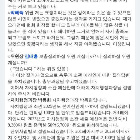
에서 시민들이 고생하고 노고한 것에 대한 감사의 의미로 해서
주는 거로 보고 있습니다.
○
박혜숙
위원
저는 표창이라는 것은 상이라는 것은 줄 수 있으면
많은 시민이 받았으면 좋겠다라는 생각을 가지고 있습니다. 제가
오래전에 협회 회장을 할 때도 일부러 아이들한테 많은 상을 더
늘려서 준 적이 있습니다. 왜냐하면 그거로 인해서 사기 충족도
되고 보람도 느끼고 하거든요. 그렇기 때문에 많은 시민이 저는
받았으면 좋겠다라는 생각을 해서 지금 여쭤봤습니다. 이상입니
다.
○위원장
김태흥
보충질의하실 위원 계십니까? 더 질의하실 위원
계십니까?
( “없습니다.” 하는 위원 있음 )
더 이상 질의가 없으므로 총무과 소관 예산안에 대한 질의답변
을 마치겠습니다. 총무과장님 수고하셨습니다.
이어서 자치행정과 소관 예산안에 대하여 자치행정과장님 설명
하여 주시기 바랍니다.
○자치행정과장 박동희
자치행정과장 박동희입니다.
자치행정과 소관 2025년도 본예산안에 대하여 설명드리겠습니
다. 단위는 편의상 100만 원 단위로 말씀드리겠습니다. 201페이
지입니다. 2025년도 자치행정과 소관 세출 예산액은 전년 대비
9,300만 원을 증액한 50억6,700만 원으로 편성하였습니다.
단위사업별로 설명드리겠습니다. 201페이지부터 202페이지까
지 주민자치 및 사회단체 활동 지원은 전년 대비 2,100만 원을 증