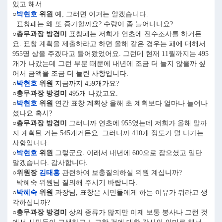
있고 해서
○
박현호
위원
예, 그러면 이거는 알겠습니다.
표창패는 왜 또 증가할까요? 수량이 좀 늘어나나요?
○총무과장 방경미
표창패는 저희가 연초에 전수조사를 하거든
요. 표창 계획을 제출하라고 하면 올해 같은 경우는 패에 대해서
955명 상을 주겠다고 들어왔었어요. 그런데 현재 11월까지는 495
개가 나갔는데 그런 부분 때문에 내년에 조금 더 늘지 않을까 싶
어서 금액을 조금 더 늘린 사항입니다.
○
박현호
위원
지금까지 459개가요?
○총무과장 방경미
495개 나갔고요.
○
박현호
위원
연간 표창 계획상 올해 초 계획보다 얼마나 늘어나
셨나요 혹시?
○총무과장 방경미
그러니까 연초에 955였는데 저희가 올해 말까
지 계획된 거는 545개거든요. 그러니까 410개 정도가 덜 나가는
사항입니다.
○
박현호
위원
그렇군요. 이래서 내년에 600으로 잡으셨고 일단
알겠습니다. 감사합니다.
○위원장
김태흥
관련하여 보충질의하실 위원 계십니까?
박혜숙 위원님 질의해 주시기 바랍니다.
○
박혜숙
위원
과장님, 표창은 시민들에게 하는 이유가 뭐라고 생
각하십니까?
○총무과장 방경미
상의 종류가 많지만 이제 보통 봉사나 그런 것