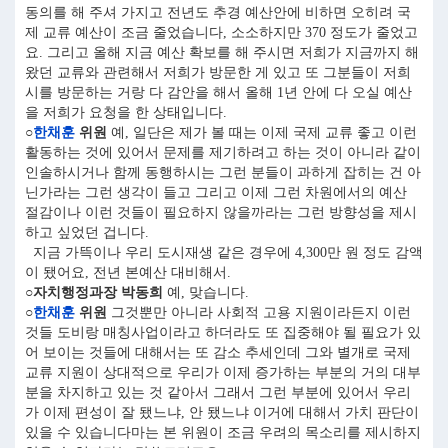
동의를 해 주셔 가지고 전년도 추경 예산안에 비하면 오히려 국
제 교류 예산이 조금 줄었습니다, 소소하지만 370 정도가 줄었고
요. 그리고 올해 지금 예산 확보를 해 주시면 저희가 지금까지 해
왔던 교류와 관련해서 저희가 방문한 게 있고 또 그분들이 저희
시를 방문하는 거랑 다 감안을 해서 올해 1년 안에 다 오실 예산
을 저희가 요청을 한 상태입니다.
○
한채훈
위원
예, 일단은 제가 볼 때는 이제 국제 교류 좋고 이런
활동하는 것에 있어서 문제를 제기하려고 하는 것이 아니라 같이
인솔하시거나 함께 동행하시는 그런 분들이 과하게 잡히는 건 아
닌가라는 그런 생각이 들고 그리고 이제 그런 차원에서의 예산
절감이나 이런 것들이 필요하지 않을까라는 그런 방향성을 제시
하고 싶었던 겁니다.
지금 가뜩이나 우리 도시재생 같은 경우에 4,300만 원 정도 감액
이 됐어요, 전년 본예산 대비해서.
○자치행정과장 박동희
예, 맞습니다.
○
한채훈
위원
그것뿐만 아니라 사회적 고용 지원이라든지 이런
것들 도비랑 매칭사업이라고 하더라도 또 집중해야 될 필요가 있
어 보이는 것들에 대해서는 또 감소 추세인데 그와 별개로 국제
교류 지원이 상대적으로 우리가 이제 증가하는 부분의 거의 대부
분을 차지하고 있는 것 같아서 그래서 그런 부분에 있어서 우리
가 이제 편성이 잘 됐느냐, 안 됐느냐 이거에 대해서 가치 판단이
있을 수 있습니다마는 본 위원이 조금 우려의 목소리를 제시하지