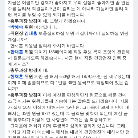
지금은 어렵지만 경제가 좋아지고 우리 실정이 좋아지면 좀 인원
수를 늘려서 직원들이 5년이 걸리는 게 아니라 가능하면 빨리 이
런 복지를 누릴 수 있게 되기를 바랍니다.
○총무과장 방경미
네, 그렇게 하겠습니다.
○
박혜숙
위원
이상입니다.
○위원장
김태흥
보충질의하실 위원 계십니까? 더 질의하실 위원
계십니까?
한채훈 위원님 질의해 주시기 바랍니다.
○
한채훈
위원
페이지 185페이지에 직원 후생 복지 운영에 관련해
서 질문드리도록 하겠습니다. 지금 현재 직원 건강검진 진행 중
에 계시죠?
○총무과장 방경미
네.
○
한채훈
위원
30만 원 해서 650명 해서 1억9,500만 원 세우셨는데
이게 이제 일률적으로 다 1인당 30만 원씩으로 책정되어 있는 겁
니까?
○총무과장 방경미
이제 예산을 편성하면서 평균으로 세운 건데
조금 이거는 위원님들께 죄송하다는 말씀을 드리겠습니다. 저희
가 실제 50세 이상에 대해서는 45만 원, 그다음에 50세 미만에 대
해서는 35만 원을 하고 있는데 그 금액을 맞춰야 되는데 예산 금
액 맞추다가 이렇게 한 사항인데 그거는 좀 죄송하고요.
그다음에 저희가 이제 후생복지심의위원회가 있습니다. 그래
가지고 지금 이 예산에 대해서는 내년에 건강검진에 대해서만 전