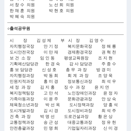
서 창 수 의원 노 선 희 의원
한 채 훈 의원 박 현 호 의원
박 혜 숙 의원
○출석공무원
시 장 김 성 제 부 시 장 김 영 수
자치행정국장 안 기 정 복지문화국장 정 해 룡
도시안전국장 이 만 재 경제환경국장 권 혁 천
보 건 소 장 임 인 동 평생교육원장 조 지 현
기획예산담당관 한 경 숙 감 사 담당관 주 종 수
홍 보 담당관 신 성 호 총 무 과 장 방 경 미
자치행정과장 박 동 희 회 계 과 장 조 양 욱
민원지적과장 홍 미 경 정보통신과장 최 석 우
세 정 과 장 김 지 홍 징 수 과 장 윤 지 연
복지정책팀장 고 만 석 노인장애인과장 윤 정 자
가족아동과장 이 윤 주 문화관광과장 안 상 숙
체육청소년과장 박 선 옥 도시정책과장 양 홍 석
도시개발과장 김 시 경 도시정비과장 최 석 주
건 축 과 장 박 명 선 도로건설과장 황 은 상
교통정책과장 송 근 성 대중교통과장 정 유 헌
안전총괄과장 민 명 희 기업일자리과장 신 미 경