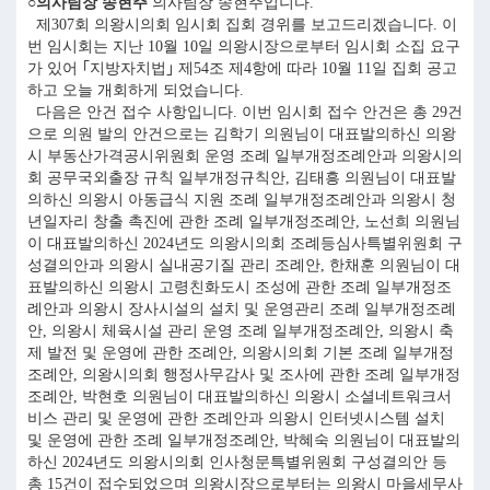
○의사팀장 송현주
의사팀장 송현주입니다.
제307회 의왕시의회 임시회 집회 경위를 보고드리겠습니다. 이
번 임시회는 지난 10월 10일 의왕시장으로부터 임시회 소집 요구
가 있어 ｢지방자치법｣ 제54조 제4항에 따라 10월 11일 집회 공고
하고 오늘 개회하게 되었습니다.
다음은 안건 접수 사항입니다. 이번 임시회 접수 안건은 총 29건
으로 의원 발의 안건으로는 김학기 의원님이 대표발의하신 의왕
시 부동산가격공시위원회 운영 조례 일부개정조례안과 의왕시의
회 공무국외출장 규칙 일부개정규칙안, 김태흥 의원님이 대표발
의하신 의왕시 아동급식 지원 조례 일부개정조례안과 의왕시 청
년일자리 창출 촉진에 관한 조례 일부개정조례안, 노선희 의원님
이 대표발의하신 2024년도 의왕시의회 조례등심사특별위원회 구
성결의안과 의왕시 실내공기질 관리 조례안, 한채훈 의원님이 대
표발의하신 의왕시 고령친화도시 조성에 관한 조례 일부개정조
례안과 의왕시 장사시설의 설치 및 운영관리 조례 일부개정조례
안, 의왕시 체육시설 관리 운영 조례 일부개정조례안, 의왕시 축
제 발전 및 운영에 관한 조례안, 의왕시의회 기본 조례 일부개정
조례안, 의왕시의회 행정사무감사 및 조사에 관한 조례 일부개정
조례안, 박현호 의원님이 대표발의하신 의왕시 소셜네트워크서
비스 관리 및 운영에 관한 조례안과 의왕시 인터넷시스템 설치
및 운영에 관한 조례 일부개정조례안, 박혜숙 의원님이 대표발의
하신 2024년도 의왕시의회 인사청문특별위원회 구성결의안 등
총 15건이 접수되었으며 의왕시장으로부터는 의왕시 마을세무사