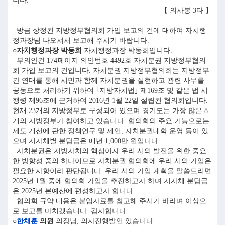
니다.
【 의사봉 3타 】
방금 상정된 지방정부협의회 가입 보고의 건에 대하여 자치행
정과장님 나오셔서 보고해 주시기 바랍니다.
○자치행정과장 박동희
자치행정과장 박동희입니다.
부의안건 174페이지 의안번호 4492호 자치분권 지방정부협의
회 가입 보고의 건입니다. 자치분권 지방정부협의회는 지방정부
간 연대를 통해 시민과 함께 자치분권을 실현하고 관련 사무를
공동으로 처리하기 위하여 ｢지방자치법｣ 제169조 및 같은 법 시
행령 제96조에 근거하여 2016년 1월 22일 설립된 협의회입니다.
현재 23개의 지방정부로 구성되어 있으며 경기도는 가장 많은 8
개의 지방정부가 참여하고 있습니다. 협의회의 주요 기능으로는
제도 개선에 관한 정책연구 및 제언, 자치분권대학 운영 등이 있
으며 지자체별 분담금은 매년 1,000만 원입니다.
자치분권은 지방자치의 핵심이자 우리 시의 발전을 위한 중요
한 방향성 중의 하나이므로 자치분권 협의회에 우리 시의 가입은
필요한 사항이라 판단됩니다. 우리 시의 가입 계획을 말씀드리면
2025년 1월 중에 협의회 가입을 추진하고자 하며 지자체 분담금
은 2025년 본예산에 편성하고자 합니다.
협의회 규약 내용은 붙임자료를 참고해 주시기 바라며 이상으
로 보고를 마치겠습니다. 감사합니다.
○
한채훈
의원
의장님, 의사진행발언 있습니다.