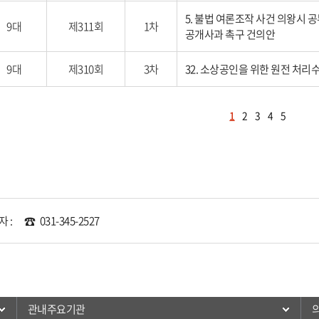
5. 불법 여론조작 사건 의왕시 
9대
제311회
1차
공개사과 촉구 건의안
9대
제310회
3차
32. 소상공인을 위한 원전 처리
1
2
3
4
5
 :
031-345-2527
관내주요기관