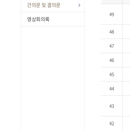
건의문 및 결의문
49
영상회의록
48
47
46
45
44
43
42