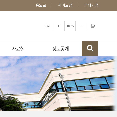
홈으로
사이트맵
의왕시청
글씨
100%
자료실
정보공개