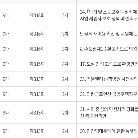
34. ｢빈집 및 소규모주택 정비
9대
제318회
2차
사업 세입자 보호 정책 마련 촉
9대
제316회
3차
9. 물의 재이용 촉진 및 지원에 
9대
제316회
3차
8. 수도권제1순환고속도로 의왕
9대
제315회
8차
17. 도심 인접 고속도로 환경안
9대
제313회
2차
33. 백운밸리 종합병원 사전심의
9대
제313회
2차
32. 의왕군포안산 공공주택지구
31. 시민 중심의 민원처리 강화를
9대
제313회
2차
선 촉구 건의안
9대
제313회
2차
30. 민간임대주택에 관한 특별법