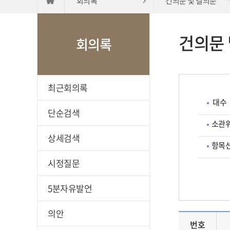
회의록
건의문 및 결의문
건의문 
회의록
최근회의록
대수
단순검색
소관
상세검색
항목
시정질문
5분자유발언
의안
번호